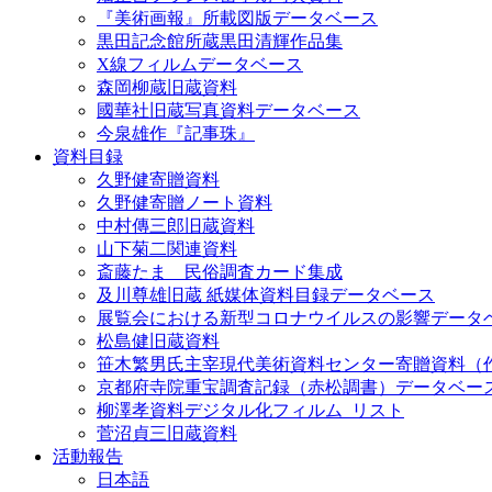
『美術画報』所載図版データベース
黒田記念館所蔵黒田清輝作品集
X線フィルムデータベース
森岡柳蔵旧蔵資料
國華社旧蔵写真資料データベース
今泉雄作『記事珠』
資料目録
久野健寄贈資料
久野健寄贈ノート資料
中村傳三郎旧蔵資料
山下菊二関連資料
斎藤たま 民俗調査カード集成
及川尊雄旧蔵 紙媒体資料目録データベース
展覧会における新型コロナウイルスの影響データ
松島健旧蔵資料
笹木繁男氏主宰現代美術資料センター寄贈資料（
京都府寺院重宝調査記録（赤松調書）データベー
柳澤孝資料デジタル化フィルム_リスト
菅沼貞三旧蔵資料
活動報告
日本語