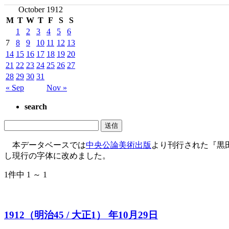
October 1912
M
T
W
T
F
S
S
1
2
3
4
5
6
7
8
9
10
11
12
13
14
15
16
17
18
19
20
21
22
23
24
25
26
27
28
29
30
31
« Sep
Nov »
search
本データベースでは
中央公論美術出版
より刊行された『黒
し現行の字体に改めました。
1件中 1 ～ 1
1912（明治45 / 大正1） 年10月29日