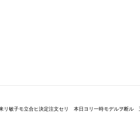
来リ敏子モ立合ヒ決定注文セリ 本日ヨリ一時モデルヲ断ル 