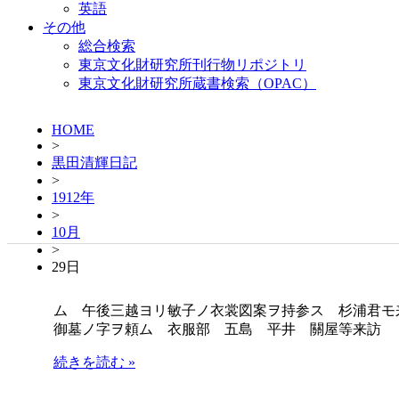
英語
その他
総合検索
東京文化財研究所刊行物リポジトリ
東京文化財研究所蔵書検索（OPAC）
HOME
>
黒田清輝日記
>
1912年
>
10月
>
29日
ム 午後三越ヨリ敏子ノ衣裳図案ヲ持参ス 杉浦君モ
御墓ノ字ヲ頼ム 衣服部 五島 平井 關屋等来訪
続きを読む »