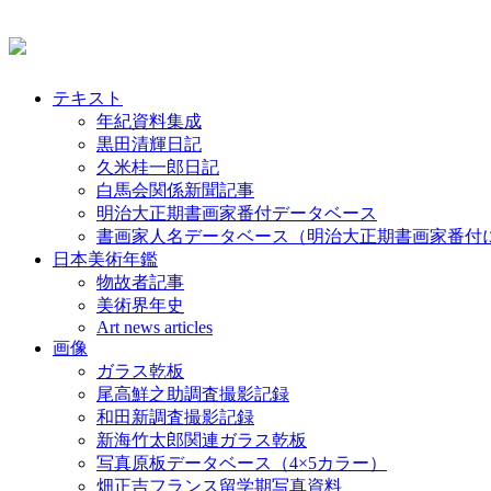
テキスト
年紀資料集成
黒田清輝日記
久米桂一郎日記
白馬会関係新聞記事
明治大正期書画家番付データベース
書画家人名データベース（明治大正期書画家番付
日本美術年鑑
物故者記事
美術界年史
Art news articles
画像
ガラス乾板
尾高鮮之助調査撮影記録
和田新調査撮影記録
新海竹太郎関連ガラス乾板
写真原板データベース（4×5カラー）
畑正吉フランス留学期写真資料