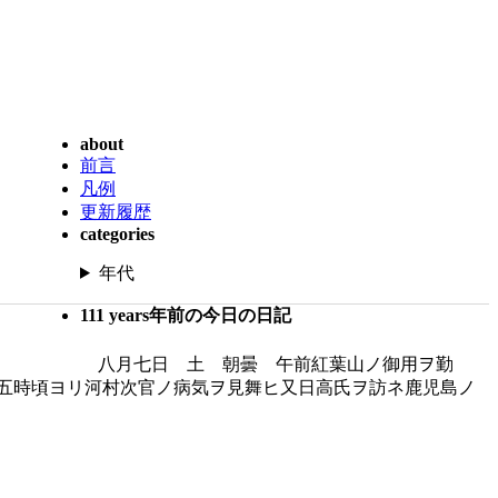
about
前言
凡例
更新履歴
categories
年代
111 years年前の今日の日記
八月七日 土 朝曇 午前紅葉山ノ御用ヲ勤
五時頃ヨリ河村次官ノ病気ヲ見舞ヒ又日高氏ヲ訪ネ鹿児島ノ