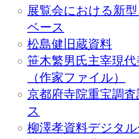
展覧会における新型
ベース
松島健旧蔵資料
笹木繁男氏主宰現代
（作家ファイル）
京都府寺院重宝調査
ス
柳澤孝資料デジタル