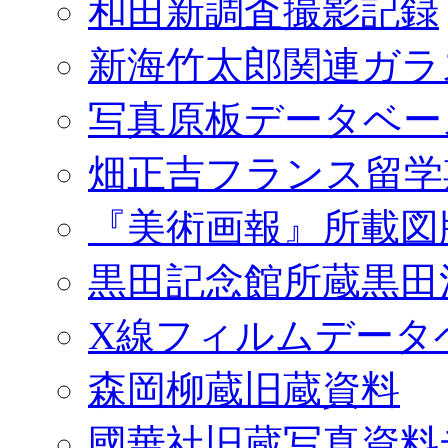
和田新調査撮影記録
新海竹太郎関連ガラ
写真原板データベー
畑正吉フランス留学
『美術画報』所載図
黒田記念館所蔵黒田
X線フィルムデータ
森岡柳蔵旧蔵資料
國華社旧蔵写真資料