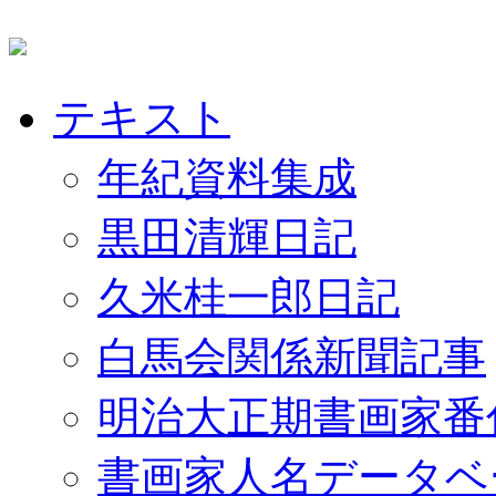
テキスト
年紀資料集成
黒田清輝日記
久米桂一郎日記
白馬会関係新聞記事
明治大正期書画家番
書画家人名データベ