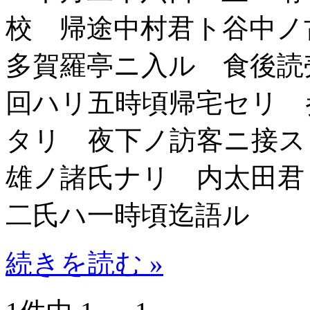
校 帰途中村君ト谷中ノ
多賀羅亭ニ入ル 食後読
回ハリ五時頃帰宅セリ 
タリ 夜下ノ訪客ニ接ス
雄ノ諸氏ナリ 内太田君
二氏ハ一時頃迄語ル
続きを読む »