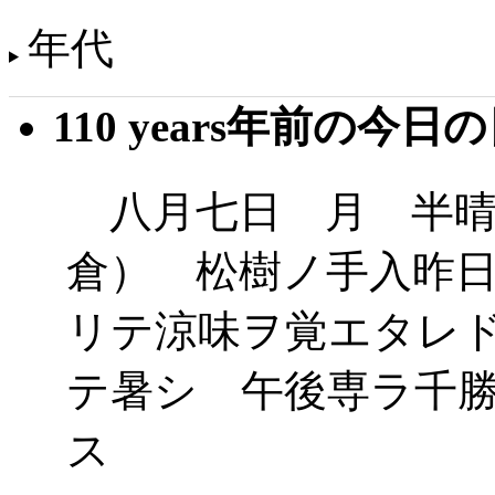
年代
110 years年前の今日
八月七日 月 半晴
倉） 松樹ノ手入昨
リテ涼味ヲ覚エタレ
テ暑シ 午後専ラ千
ス