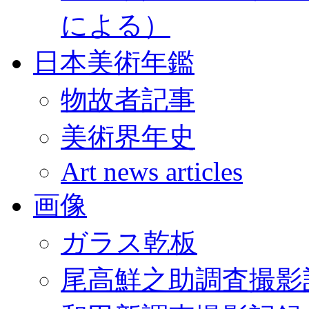
による）
日本美術年鑑
物故者記事
美術界年史
Art news articles
画像
ガラス乾板
尾高鮮之助調査撮影