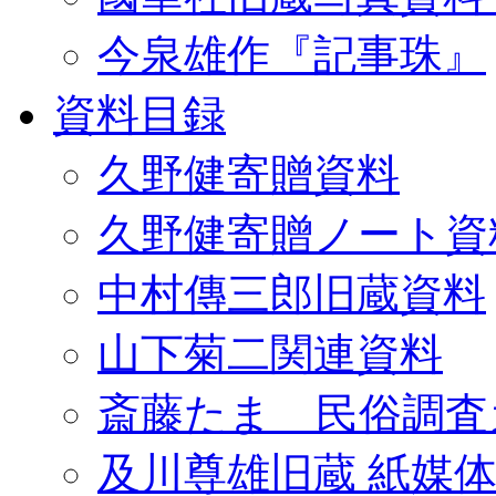
今泉雄作『記事珠』
資料目録
久野健寄贈資料
久野健寄贈ノート資
中村傳三郎旧蔵資料
山下菊二関連資料
斎藤たま 民俗調査
及川尊雄旧蔵 紙媒