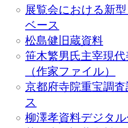
展覧会における新型
ベース
松島健旧蔵資料
笹木繁男氏主宰現代
（作家ファイル）
京都府寺院重宝調査
ス
柳澤孝資料デジタル