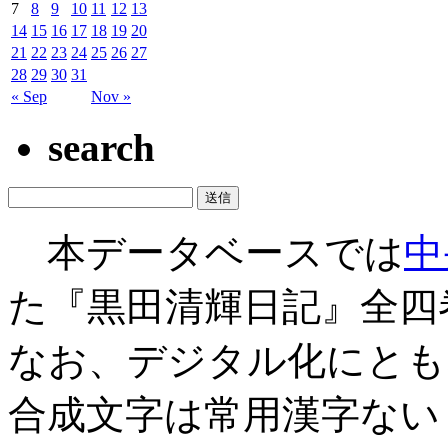
7
8
9
10
11
12
13
14
15
16
17
18
19
20
21
22
23
24
25
26
27
28
29
30
31
« Sep
Nov »
search
本データベースでは
中
た『黒田清輝日記』全四
なお、デジタル化にとも
合成文字は常用漢字ない