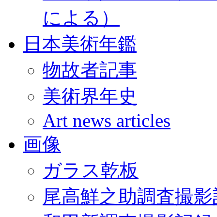
による）
日本美術年鑑
物故者記事
美術界年史
Art news articles
画像
ガラス乾板
尾高鮮之助調査撮影