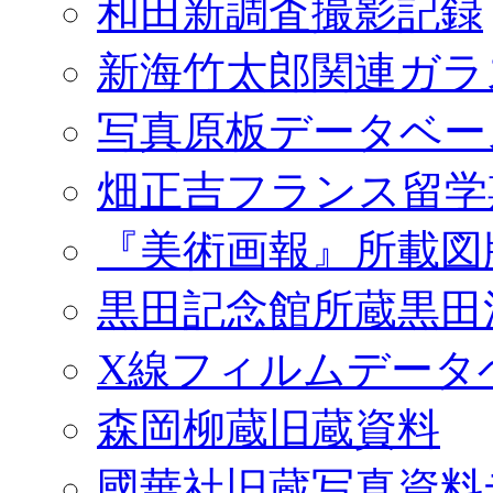
和田新調査撮影記録
新海竹太郎関連ガラ
写真原板データベー
畑正吉フランス留学
『美術画報』所載図
黒田記念館所蔵黒田
X線フィルムデータ
森岡柳蔵旧蔵資料
國華社旧蔵写真資料