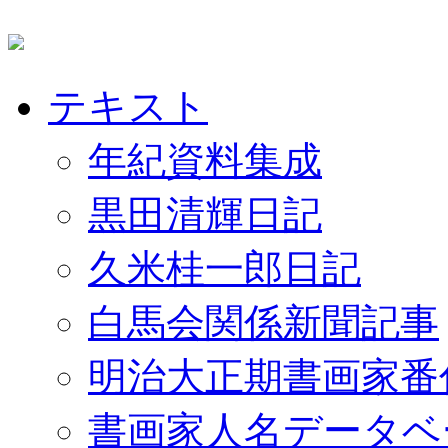
テキスト
年紀資料集成
黒田清輝日記
久米桂一郎日記
白馬会関係新聞記事
明治大正期書画家番
書画家人名データベ