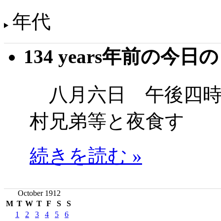
年代
134 years年前の今日
八月六日 午後四時
村兄弟等と夜食す
続きを読む »
October 1912
M
T
W
T
F
S
S
1
2
3
4
5
6