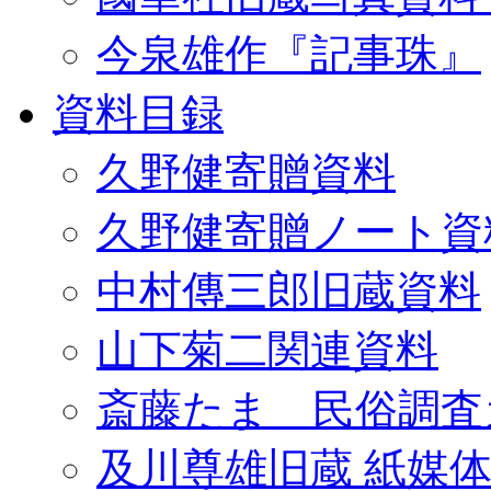
今泉雄作『記事珠』
資料目録
久野健寄贈資料
久野健寄贈ノート資
中村傳三郎旧蔵資料
山下菊二関連資料
斎藤たま 民俗調査
及川尊雄旧蔵 紙媒