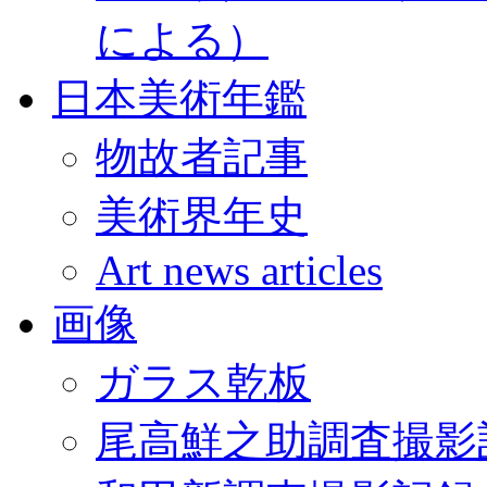
による）
日本美術年鑑
物故者記事
美術界年史
Art news articles
画像
ガラス乾板
尾高鮮之助調査撮影