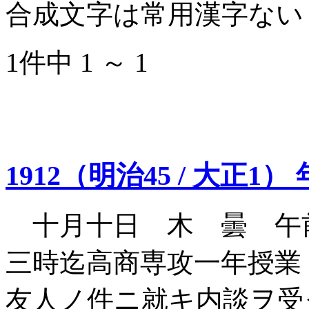
合成文字は常用漢字ない
1件中 1 ～ 1
1912（明治45 / 大正1） 
十月十日 木 曇 午
三時迄高商専攻一年授業
友人ノ件ニ就キ内談ヲ受