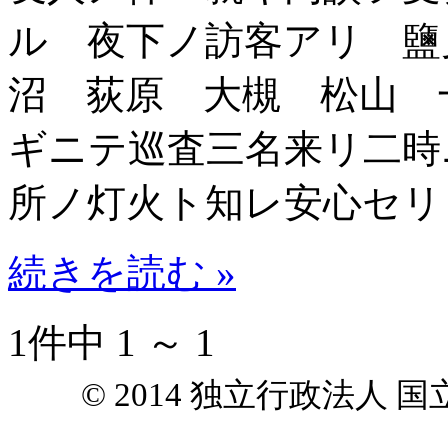
ル 夜下ノ訪客アリ 鹽
沼 荻原 大槻 松山 
ギニテ巡査三名来リ二時
所ノ灯火ト知レ安心セリ
続きを読む »
1件中 1 ～ 1
© 2014 独立行政法人