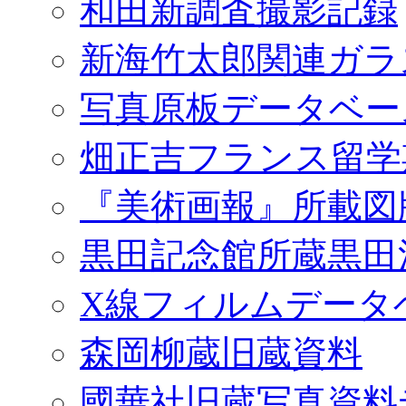
和田新調査撮影記録
新海竹太郎関連ガラ
写真原板データベー
畑正吉フランス留学
『美術画報』所載図
黒田記念館所蔵黒田
X線フィルムデータ
森岡柳蔵旧蔵資料
國華社旧蔵写真資料