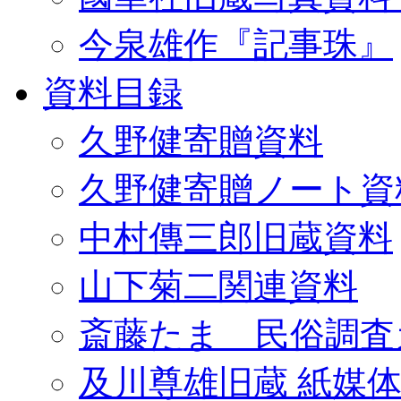
今泉雄作『記事珠』
資料目録
久野健寄贈資料
久野健寄贈ノート資
中村傳三郎旧蔵資料
山下菊二関連資料
斎藤たま 民俗調査
及川尊雄旧蔵 紙媒