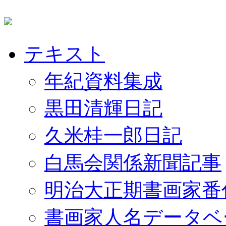
テキスト
年紀資料集成
黒田清輝日記
久米桂一郎日記
白馬会関係新聞記事
明治大正期書画家番
書画家人名データベ