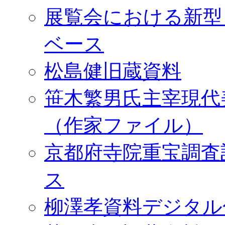
展覧会における新型
ベース
松島健旧蔵資料
笹木繁男氏主宰現代
（作家ファイル）
京都府寺院重宝調査
ス
柳澤孝資料デジタル