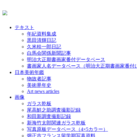
テキスト
年紀資料集成
黒田清輝日記
久米桂一郎日記
白馬会関係新聞記事
明治大正期書画家番付データベース
書画家人名データベース（明治大正期書画家番付
日本美術年鑑
物故者記事
美術界年史
Art news articles
画像
ガラス乾板
尾高鮮之助調査撮影記録
和田新調査撮影記録
新海竹太郎関連ガラス乾板
写真原板データベース（4×5カラー）
畑正吉フランス留学期写真資料