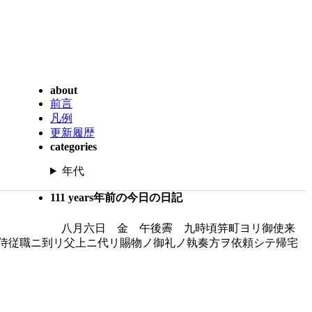
about
前言
凡例
更新履歴
categories
年代
111 years年前の今日の日記
八月六日 金 午後霽 九時頃笄町ヨリ御使来
侍従職ニ到リ父上ニ代リ賜物ノ御礼ノ執奏方ヲ依頼シテ帰宅