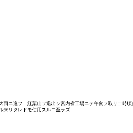
大雨ニ逢フ 紅葉山ヲ退出シ宮内省工場ニテ午食ヲ取リ二時頃
ル来リタレドモ使用スルニ至ラズ