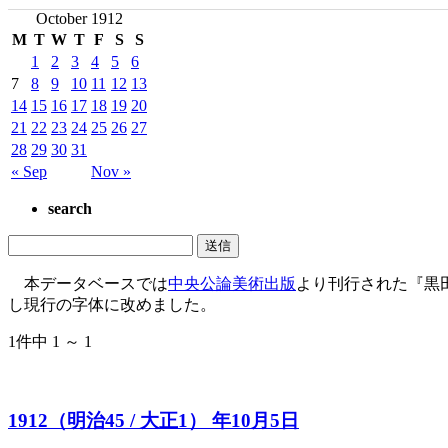
October 1912
M
T
W
T
F
S
S
1
2
3
4
5
6
7
8
9
10
11
12
13
14
15
16
17
18
19
20
21
22
23
24
25
26
27
28
29
30
31
« Sep
Nov »
search
本データベースでは
中央公論美術出版
より刊行された『黒
し現行の字体に改めました。
1件中 1 ～ 1
1912（明治45 / 大正1） 年10月5日