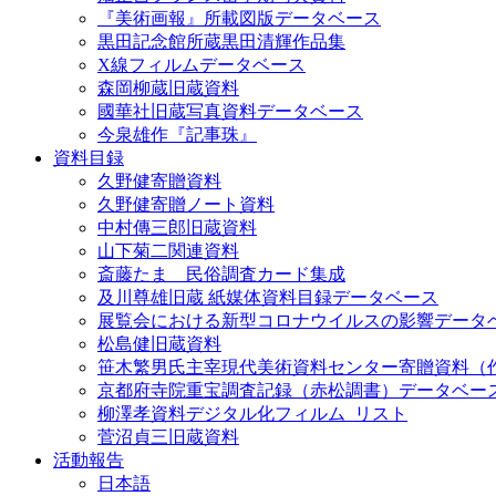
『美術画報』所載図版データベース
黒田記念館所蔵黒田清輝作品集
X線フィルムデータベース
森岡柳蔵旧蔵資料
國華社旧蔵写真資料データベース
今泉雄作『記事珠』
資料目録
久野健寄贈資料
久野健寄贈ノート資料
中村傳三郎旧蔵資料
山下菊二関連資料
斎藤たま 民俗調査カード集成
及川尊雄旧蔵 紙媒体資料目録データベース
展覧会における新型コロナウイルスの影響データ
松島健旧蔵資料
笹木繁男氏主宰現代美術資料センター寄贈資料（
京都府寺院重宝調査記録（赤松調書）データベー
柳澤孝資料デジタル化フィルム_リスト
菅沼貞三旧蔵資料
活動報告
日本語