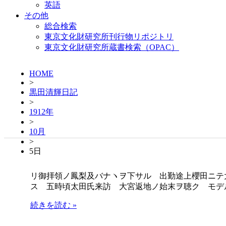
英語
その他
総合検索
東京文化財研究所刊行物リポジトリ
東京文化財研究所蔵書検索（OPAC）
HOME
>
黒田清輝日記
>
1912年
>
10月
>
5日
リ御拝領ノ鳳梨及バナヽヲ下サル 出勤途上櫻田ニテ
ス 五時頃太田氏来訪 大宮返地ノ始末ヲ聴ク モデ
続きを読む »