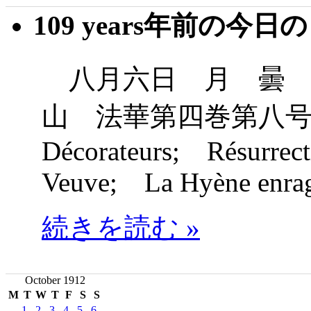
109 years年前の今日
八月六日 月 曇 
山 法華第四巻第八号
Décorateurs; Résurrec
Veuve; La Hyène enra
続きを読む »
October 1912
M
T
W
T
F
S
S
1
2
3
4
5
6