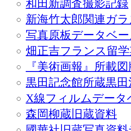
和田新調査撮影記録
新海竹太郎関連ガラ
写真原板データベー
畑正吉フランス留学
『美術画報』所載図
黒田記念館所蔵黒田
X線フィルムデータ
森岡柳蔵旧蔵資料
國華社旧蔵写真資料