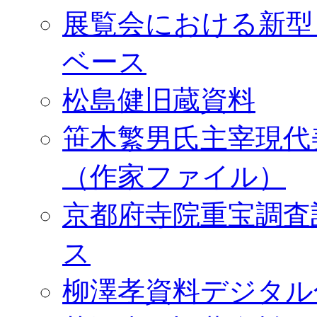
展覧会における新型
ベース
松島健旧蔵資料
笹木繁男氏主宰現代
（作家ファイル）
京都府寺院重宝調査
ス
柳澤孝資料デジタル