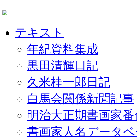
テキスト
年紀資料集成
黒田清輝日記
久米桂一郎日記
白馬会関係新聞記事
明治大正期書画家番
書画家人名データベ