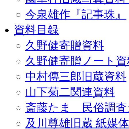
今泉雄作『記事珠』
資料目録
久野健寄贈資料
久野健寄贈ノート資
中村傳三郎旧蔵資料
山下菊二関連資料
斎藤たま 民俗調査
及川尊雄旧蔵 紙媒