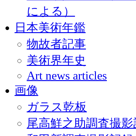
による）
日本美術年鑑
物故者記事
美術界年史
Art news articles
画像
ガラス乾板
尾高鮮之助調査撮影