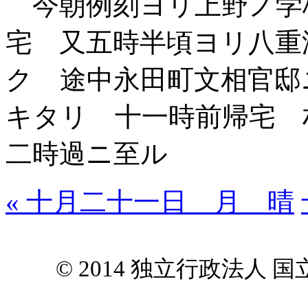
今朝例刻ヨリ上野ノ学
宅 又五時半頃ヨリ八重
ク 途中永田町文相官邸
キタリ 十一時前帰宅 
二時過ニ至ル
« 十月二十一日 月 晴
© 2014 独立行政法人