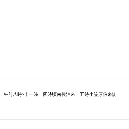
 午前八時×十一時 四時頃南俊治来 五時小笠原伯来訪