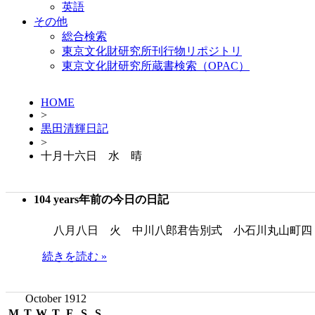
英語
その他
総合検索
東京文化財研究所刊行物リポジトリ
東京文化財研究所蔵書検索（OPAC）
HOME
>
黒田清輝日記
>
十月十六日 水 晴
104 years年前の今日の日記
八月八日 火 中川八郎君告別式 小石川丸山町四
続きを読む »
October 1912
M
T
W
T
F
S
S