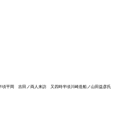
半頃平岡 吉田ノ両人来訪 又四時半頃川崎造船ノ山田益彦氏