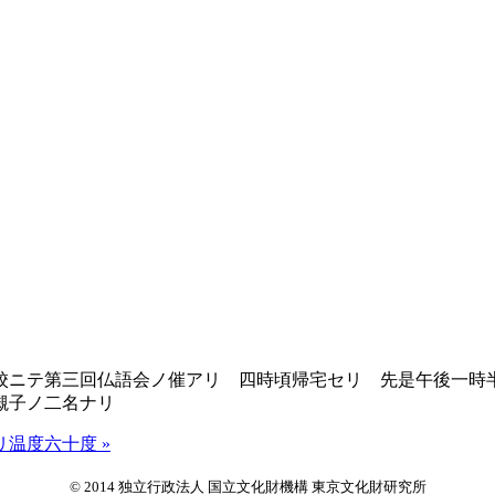
ニテ第三回仏語会ノ催アリ 四時頃帰宅セリ 先是午後一時
槻子ノ二名ナリ
温度六十度 »
© 2014 独立行政法人 国立文化財機構 東京文化財研究所