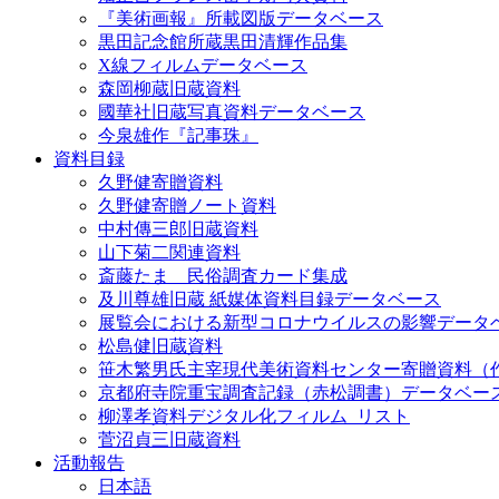
『美術画報』所載図版データベース
黒田記念館所蔵黒田清輝作品集
X線フィルムデータベース
森岡柳蔵旧蔵資料
國華社旧蔵写真資料データベース
今泉雄作『記事珠』
資料目録
久野健寄贈資料
久野健寄贈ノート資料
中村傳三郎旧蔵資料
山下菊二関連資料
斎藤たま 民俗調査カード集成
及川尊雄旧蔵 紙媒体資料目録データベース
展覧会における新型コロナウイルスの影響データ
松島健旧蔵資料
笹木繁男氏主宰現代美術資料センター寄贈資料（
京都府寺院重宝調査記録（赤松調書）データベー
柳澤孝資料デジタル化フィルム_リスト
菅沼貞三旧蔵資料
活動報告
日本語