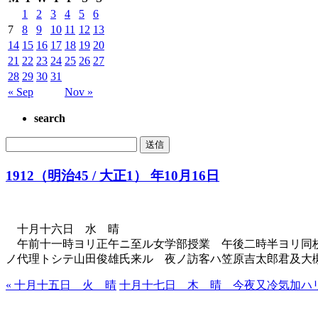
1
2
3
4
5
6
7
8
9
10
11
12
13
14
15
16
17
18
19
20
21
22
23
24
25
26
27
28
29
30
31
« Sep
Nov »
search
1912（明治45 / 大正1） 年10月16日
十月十六日 水 晴
午前十一時ヨリ正午ニ至ル女学部授業 午後二時半ヨリ同校
ノ代理トシテ山田俊雄氏来ル 夜ノ訪客ハ笠原吉太郎君及大
« 十月十五日 火 晴
十月十七日 木 晴 今夜又冷気加ハリ