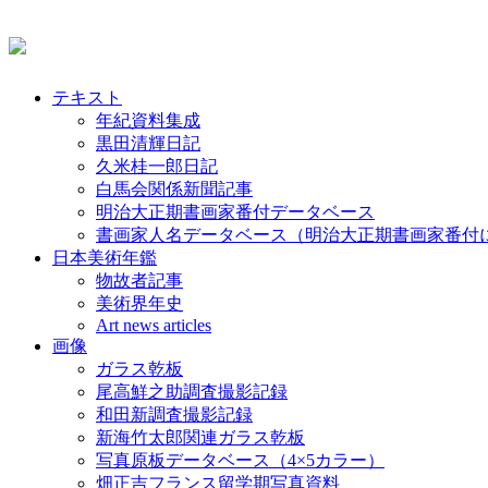
テキスト
年紀資料集成
黒田清輝日記
久米桂一郎日記
白馬会関係新聞記事
明治大正期書画家番付データベース
書画家人名データベース（明治大正期書画家番付
日本美術年鑑
物故者記事
美術界年史
Art news articles
画像
ガラス乾板
尾高鮮之助調査撮影記録
和田新調査撮影記録
新海竹太郎関連ガラス乾板
写真原板データベース（4×5カラー）
畑正吉フランス留学期写真資料