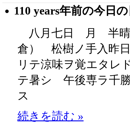
110 years年前の今日
八月七日 月 半晴
倉） 松樹ノ手入昨
リテ涼味ヲ覚エタレ
テ暑シ 午後専ラ千
ス
続きを読む »