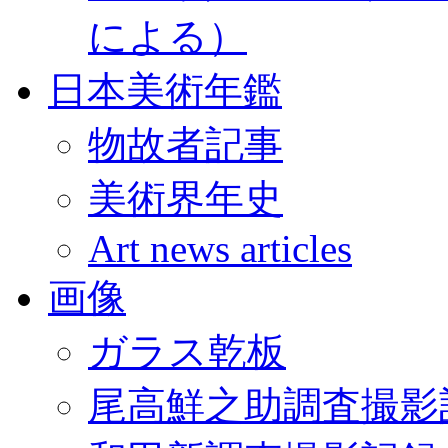
による）
日本美術年鑑
物故者記事
美術界年史
Art news articles
画像
ガラス乾板
尾高鮮之助調査撮影