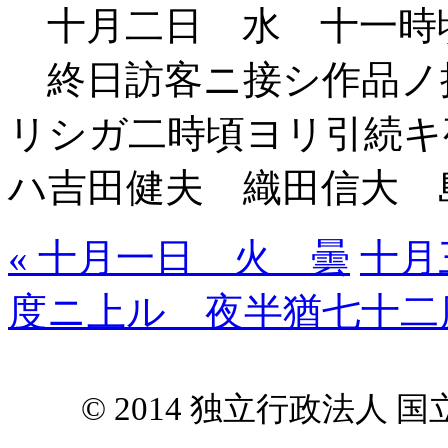
十月二日 水 十一時
終日訪客ニ接シ作品ノ
リシガ二時頃ヨリ引続キ
ハ吉田健夫 織田信大 
« 十月一日 火 曇
十月
度ニ上ル 夜半猶七十二度
© 2014 独立行政法人