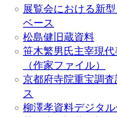
展覧会における新型
ベース
松島健旧蔵資料
笹木繁男氏主宰現代
（作家ファイル）
京都府寺院重宝調査
ス
柳澤孝資料デジタル