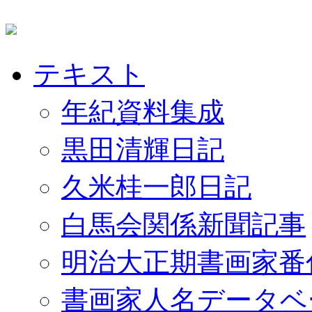
テキスト
年紀資料集成
黒田清輝日記
久米桂一郎日記
白馬会関係新聞記事
明治大正期書画家番
書画家人名データベ