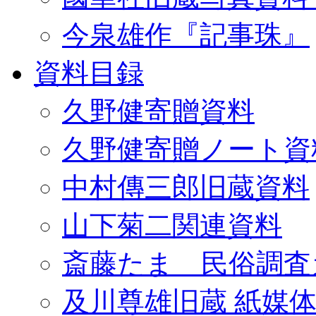
今泉雄作『記事珠』
資料目録
久野健寄贈資料
久野健寄贈ノート資
中村傳三郎旧蔵資料
山下菊二関連資料
斎藤たま 民俗調査
及川尊雄旧蔵 紙媒