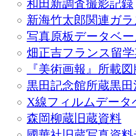
和田新調査撮影記録
新海竹太郎関連ガラ
写真原板データベー
畑正吉フランス留学
『美術画報』所載図
黒田記念館所蔵黒田
X線フィルムデータ
森岡柳蔵旧蔵資料
國華社旧蔵写真資料