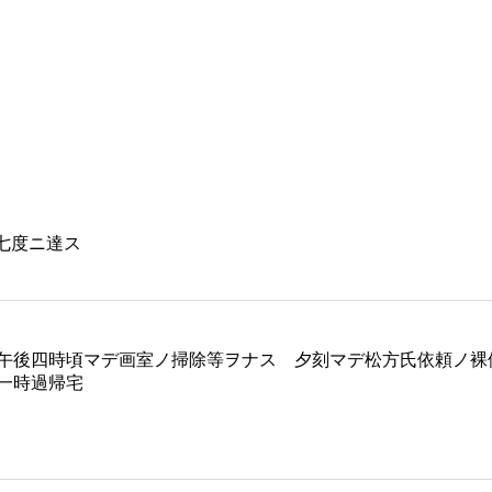
七度ニ達ス
午後四時頃マデ画室ノ掃除等ヲナス 夕刻マデ松方氏依頼ノ裸
一時過帰宅