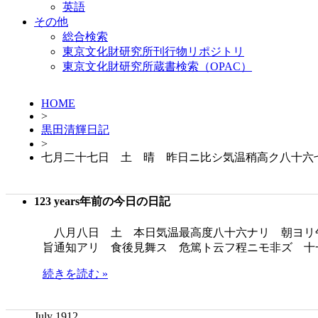
英語
その他
総合検索
東京文化財研究所刊行物リポジトリ
東京文化財研究所蔵書検索（OPAC）
HOME
>
黒田清輝日記
>
七月二十七日 土 晴 昨日ニ比シ気温稍高ク八十六
123 years年前の今日の日記
八月八日 土 本日気温最高度八十六ナリ 朝ヨリ
旨通知アリ 食後見舞ス 危篤ト云フ程ニモ非ズ 十
続きを読む »
July 1912