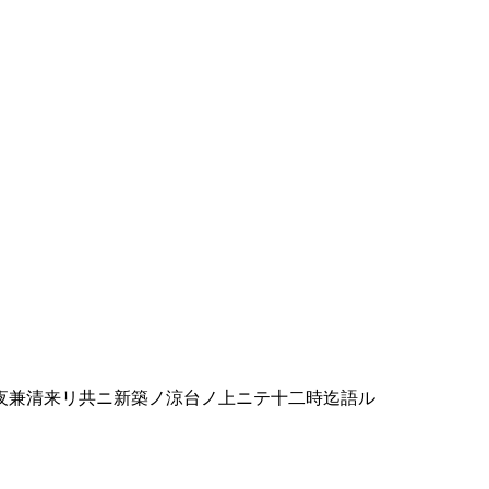
夜兼清来リ共ニ新築ノ涼台ノ上ニテ十二時迄語ル