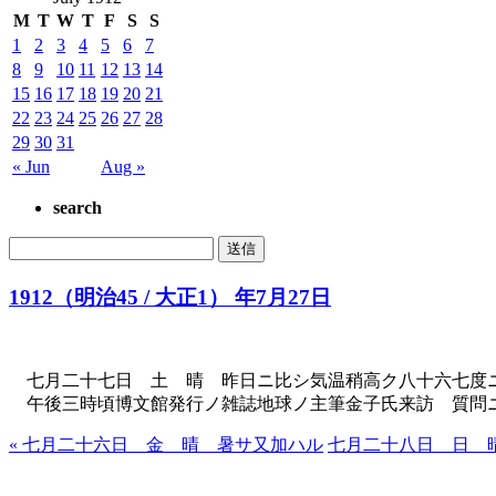
M
T
W
T
F
S
S
1
2
3
4
5
6
7
8
9
10
11
12
13
14
15
16
17
18
19
20
21
22
23
24
25
26
27
28
29
30
31
« Jun
Aug »
search
1912（明治45 / 大正1） 年7月27日
七月二十七日 土 晴 昨日ニ比シ気温稍高ク八十六七度
午後三時頃博文館発行ノ雑誌地球ノ主筆金子氏来訪 質問ニ
« 七月二十六日 金 晴 暑サ又加ハル
七月二十八日 日 晴