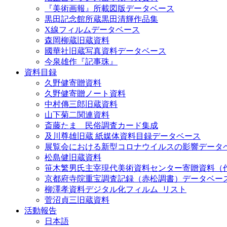
『美術画報』所載図版データベース
黒田記念館所蔵黒田清輝作品集
X線フィルムデータベース
森岡柳蔵旧蔵資料
國華社旧蔵写真資料データベース
今泉雄作『記事珠』
資料目録
久野健寄贈資料
久野健寄贈ノート資料
中村傳三郎旧蔵資料
山下菊二関連資料
斎藤たま 民俗調査カード集成
及川尊雄旧蔵 紙媒体資料目録データベース
展覧会における新型コロナウイルスの影響データ
松島健旧蔵資料
笹木繁男氏主宰現代美術資料センター寄贈資料（
京都府寺院重宝調査記録（赤松調書）データベー
柳澤孝資料デジタル化フィルム_リスト
菅沼貞三旧蔵資料
活動報告
日本語