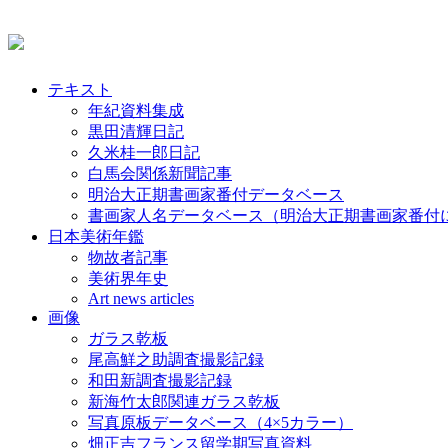
テキスト
年紀資料集成
黒田清輝日記
久米桂一郎日記
白馬会関係新聞記事
明治大正期書画家番付データベース
書画家人名データベース（明治大正期書画家番付
日本美術年鑑
物故者記事
美術界年史
Art news articles
画像
ガラス乾板
尾高鮮之助調査撮影記録
和田新調査撮影記録
新海竹太郎関連ガラス乾板
写真原板データベース（4×5カラー）
畑正吉フランス留学期写真資料