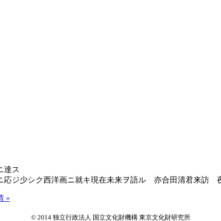
ニ達ス
応ジ少シク西洋画ニ就キ現在未来ヲ語ル 亦合田清君来訪 
 »
© 2014 独立行政法人 国立文化財機構 東京文化財研究所