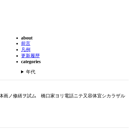
about
前言
凡例
更新履歴
categories
年代
体画ノ修繕ヲ試ム 橋口家ヨリ電話ニテ又容体宜シカラザル