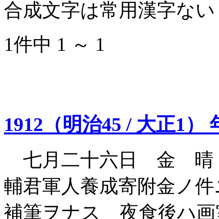
合成文字は常用漢字ない
1件中 1 ～ 1
1912（明治45 / 大正1）
七月二十六日 金 晴
輔君軍人養成寄附金ノ件
補筆ヲナス 夜食後ハ画