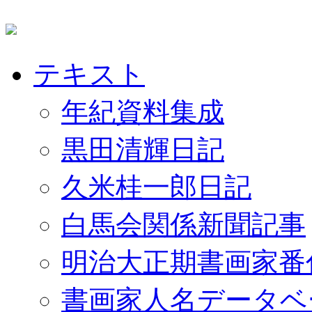
テキスト
年紀資料集成
黒田清輝日記
久米桂一郎日記
白馬会関係新聞記事
明治大正期書画家番
書画家人名データベ