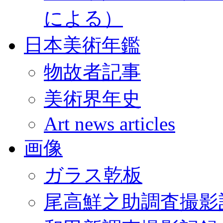
による）
日本美術年鑑
物故者記事
美術界年史
Art news articles
画像
ガラス乾板
尾高鮮之助調査撮影