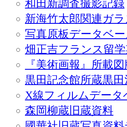
和田新調査撮影記録
新海竹太郎関連ガラ
写真原板データベー
畑正吉フランス留学
『美術画報』所載図
黒田記念館所蔵黒田
X線フィルムデータ
森岡柳蔵旧蔵資料
國華社旧蔵写真資料