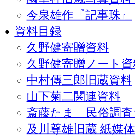
今泉雄作『記事珠』
資料目録
久野健寄贈資料
久野健寄贈ノート資
中村傳三郎旧蔵資料
山下菊二関連資料
斎藤たま 民俗調査
及川尊雄旧蔵 紙媒