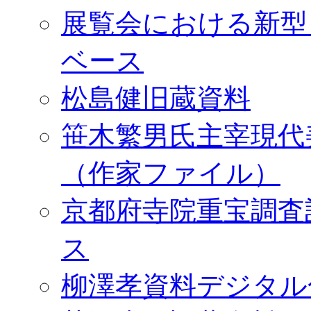
展覧会における新型
ベース
松島健旧蔵資料
笹木繁男氏主宰現代
（作家ファイル）
京都府寺院重宝調査
ス
柳澤孝資料デジタル