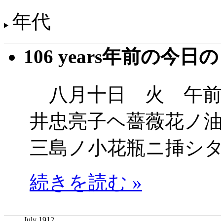
年代
106 years年前の今日
八月十日 火 午前
井忠亮子ヘ薔薇花ノ
三島ノ小花瓶ニ挿シ
続きを読む »
July 1912