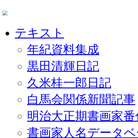
テキスト
年紀資料集成
黒田清輝日記
久米桂一郎日記
白馬会関係新聞記事
明治大正期書画家番
書画家人名データベ