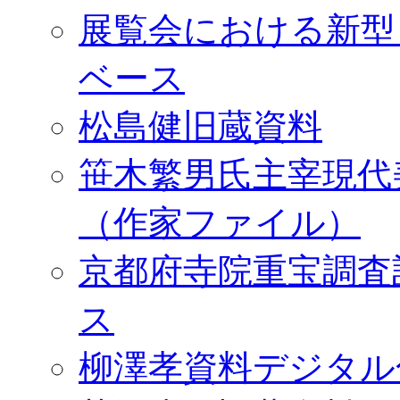
展覧会における新型
ベース
松島健旧蔵資料
笹木繁男氏主宰現代
（作家ファイル）
京都府寺院重宝調査
ス
柳澤孝資料デジタル