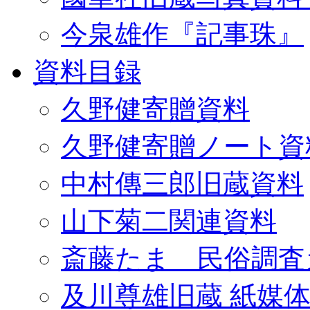
今泉雄作『記事珠』
資料目録
久野健寄贈資料
久野健寄贈ノート資
中村傳三郎旧蔵資料
山下菊二関連資料
斎藤たま 民俗調査
及川尊雄旧蔵 紙媒