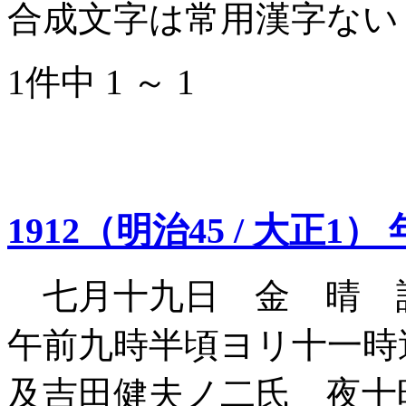
合成文字は常用漢字ない
1件中 1 ～ 1
1912（明治45 / 大正1）
七月十九日 金 晴 
午前九時半頃ヨリ十一時
及吉田健夫ノ二氏 夜