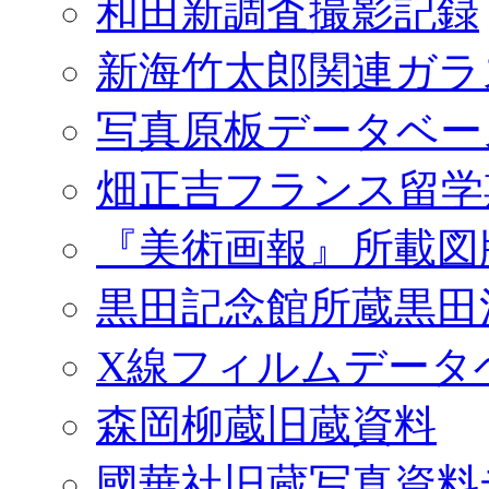
和田新調査撮影記録
新海竹太郎関連ガラ
写真原板データベー
畑正吉フランス留学
『美術画報』所載図
黒田記念館所蔵黒田
X線フィルムデータ
森岡柳蔵旧蔵資料
國華社旧蔵写真資料