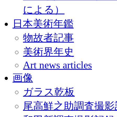
による）
日本美術年鑑
物故者記事
美術界年史
Art news articles
画像
ガラス乾板
尾高鮮之助調査撮影