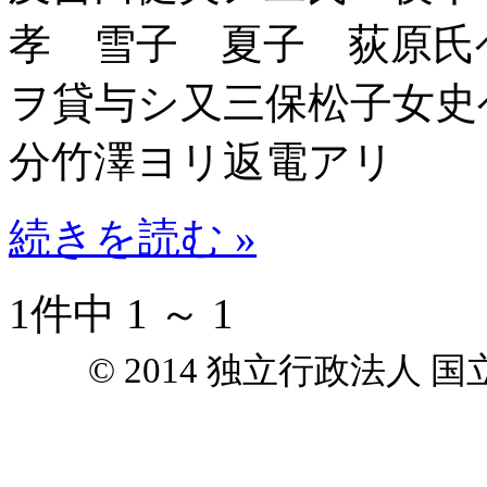
孝 雪子 夏子 荻原氏ヘ照子
ヲ貸与シ又三保松子女史
分竹澤ヨリ返電アリ
続きを読む »
1件中 1 ～ 1
© 2014 独立行政法人