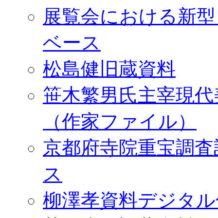
展覧会における新型
ベース
松島健旧蔵資料
笹木繁男氏主宰現代
（作家ファイル）
京都府寺院重宝調査
ス
柳澤孝資料デジタル