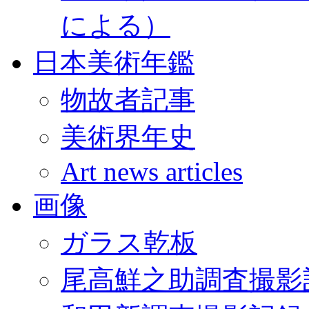
による）
日本美術年鑑
物故者記事
美術界年史
Art news articles
画像
ガラス乾板
尾高鮮之助調査撮影