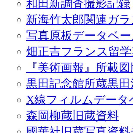
和田新調査撮影記録
新海竹太郎関連ガラ
写真原板データベー
畑正吉フランス留学
『美術画報』所載図
黒田記念館所蔵黒田
X線フィルムデータ
森岡柳蔵旧蔵資料
國華社旧蔵写真資料