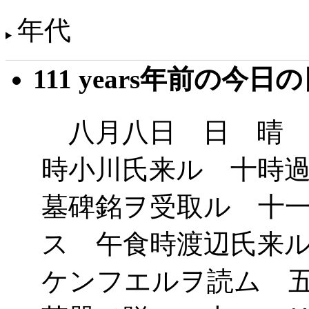
年代
111 years年前の今日
八月八日 日 晴 
時小川氏来ル 十時
墓碑銘ヲ受取ル 十
ス 午食時渡辺氏来
ケンフエルヲ読ム 