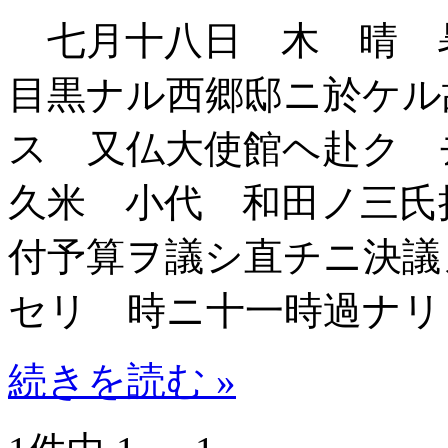
七月十八日 木 晴 
目黒ナル西郷邸ニ於ケル
ス 又仏大使館ヘ赴ク 
久米 小代 和田ノ三氏
付予算ヲ議シ直チニ決議
セリ 時ニ十一時過ナリ
続きを読む »