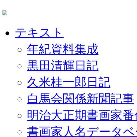
テキスト
年紀資料集成
黒田清輝日記
久米桂一郎日記
白馬会関係新聞記事
明治大正期書画家番
書画家人名データベ