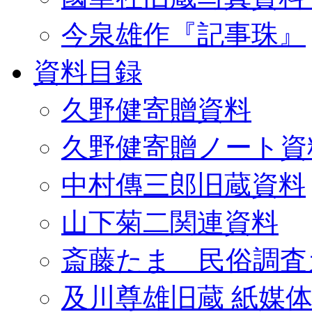
今泉雄作『記事珠』
資料目録
久野健寄贈資料
久野健寄贈ノート資
中村傳三郎旧蔵資料
山下菊二関連資料
斎藤たま 民俗調査
及川尊雄旧蔵 紙媒