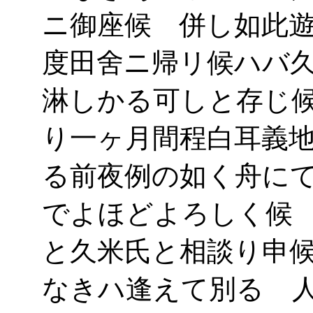
ニ御座候 併し如此
度田舍ニ帰リ候ハバ
淋しかる可しと存じ
り一ヶ月間程白耳義
る前夜例の如く舟に
でよほどよろしく候
と久米氏と相談り申
なきハ逢えて別るゝ