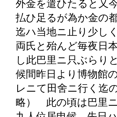
外金を遣ひたると又
払ひ足るが為か金の
迄ハ当地ニ止り少し
両氏と殆んど毎夜日
し此巴里ニ只ぶらり
候間昨日より博物館
レニて田舍ニ行く迄
略） 此の頃は巴里
九人位居申候 先日