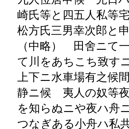
崎氏等と四五人私等
松方氏三男幸次郎と
（中略） 田舍ニて
て川をあちこち致す
上下ニ水車場有之候
静ニ候 夷人の奴等
を知らぬニや夜ハ舟
つなぎある小舟ハ私