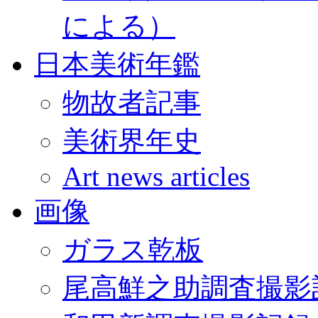
による）
日本美術年鑑
物故者記事
美術界年史
Art news articles
画像
ガラス乾板
尾高鮮之助調査撮影