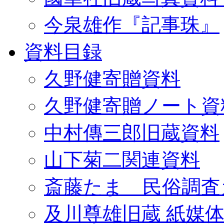
今泉雄作『記事珠』
資料目録
久野健寄贈資料
久野健寄贈ノート資
中村傳三郎旧蔵資料
山下菊二関連資料
斎藤たま 民俗調査
及川尊雄旧蔵 紙媒