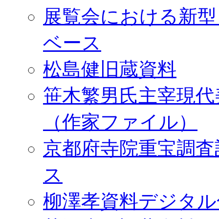
展覧会における新型
ベース
松島健旧蔵資料
笹木繁男氏主宰現代
（作家ファイル）
京都府寺院重宝調査
ス
柳澤孝資料デジタル