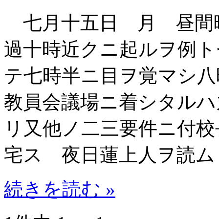
七月十五日 月 昼間
過十時近クニ起ルヲ例ト
テ七時半ニ目ヲ覚マシ
教員会議場ニ着シタルハ
リ又他ノ二三要件ニ付校
宅ス 夜日蓮上人ヲ読ム
続きを読む »