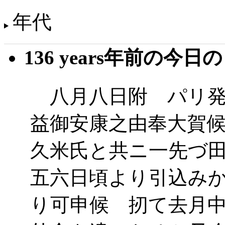
年代
136 years年前の今日
八月八日附 パリ発
益御安康之由奉大賀
久米氏と共ニ一先づ
五六日頃より引込み
り可申候 扨て去月