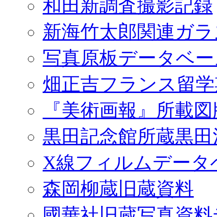
和田新調査撮影記録
新海竹太郎関連ガラ
写真原板データベー
畑正吉フランス留学
『美術画報』所載図
黒田記念館所蔵黒田
X線フィルムデータ
森岡柳蔵旧蔵資料
國華社旧蔵写真資料