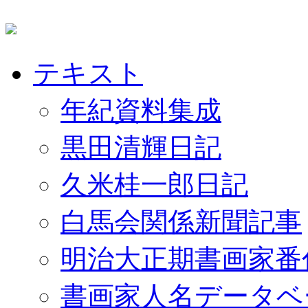
テキスト
年紀資料集成
黒田清輝日記
久米桂一郎日記
白馬会関係新聞記事
明治大正期書画家番
書画家人名データベ