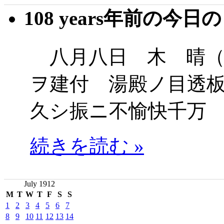
108 years年前の今日
八月八日 木 晴（
ヲ建付 湯殿ノ目透
久シ振ニ不愉快千万
続きを読む »
July 1912
M
T
W
T
F
S
S
1
2
3
4
5
6
7
8
9
10
11
12
13
14