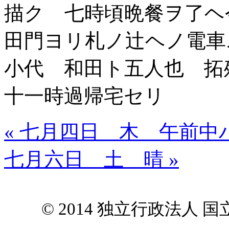
描ク 七時頃晩餐ヲ了ヘ
田門ヨリ札ノ辻ヘノ電
小代 和田ト五人也 
十一時過帰宅セリ
« 七月四日 木 午前
七月六日 土 晴 »
© 2014 独立行政法人