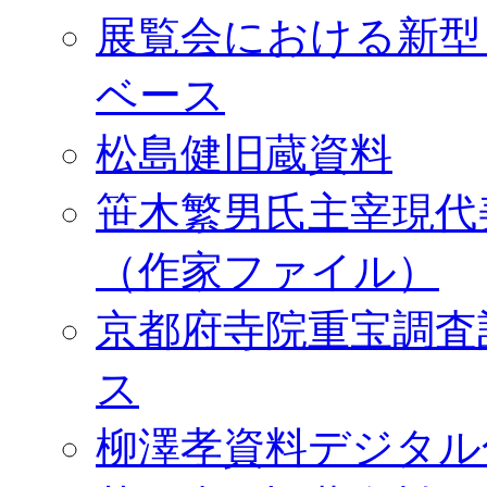
展覧会における新型
ベース
松島健旧蔵資料
笹木繁男氏主宰現代
（作家ファイル）
京都府寺院重宝調査
ス
柳澤孝資料デジタル