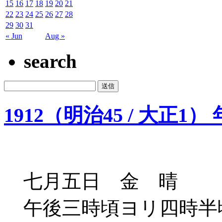
15
16
17
18
19
20
21
22
23
24
25
26
27
28
29
30
31
« Jun
Aug »
search
1912（明治45 / 大正1）
七月五日 金 晴
午後三時頃ヨリ四時半