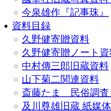
今泉雄作『記事珠』
資料目録
久野健寄贈資料
久野健寄贈ノート資
中村傳三郎旧蔵資料
山下菊二関連資料
斎藤たま 民俗調査
及川尊雄旧蔵 紙媒