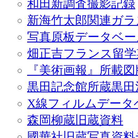
和田新調査撮影記録
新海竹太郎関連ガラ
写真原板データベー
畑正吉フランス留学
『美術画報』所載図
黒田記念館所蔵黒田
X線フィルムデータ
森岡柳蔵旧蔵資料
國華社旧蔵写真資料