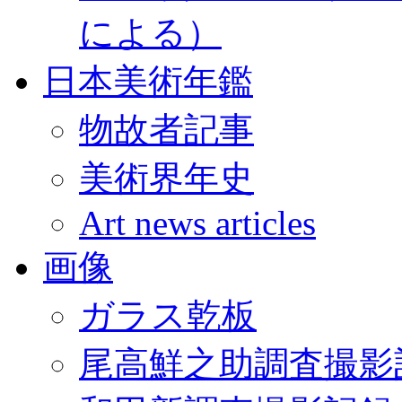
による）
日本美術年鑑
物故者記事
美術界年史
Art news articles
画像
ガラス乾板
尾高鮮之助調査撮影