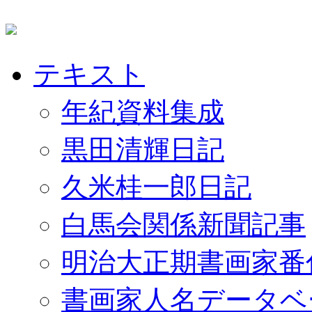
テキスト
年紀資料集成
黒田清輝日記
久米桂一郎日記
白馬会関係新聞記事
明治大正期書画家番
書画家人名データベ