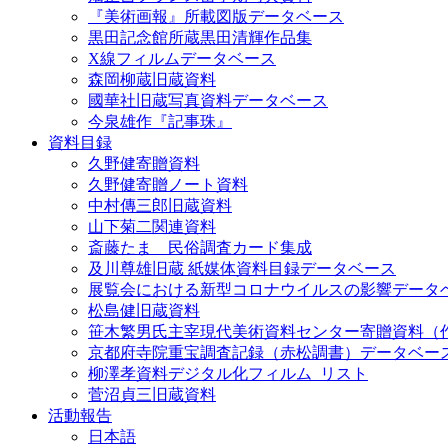
『美術画報』所載図版データベース
黒田記念館所蔵黒田清輝作品集
X線フィルムデータベース
森岡柳蔵旧蔵資料
國華社旧蔵写真資料データベース
今泉雄作『記事珠』
資料目録
久野健寄贈資料
久野健寄贈ノート資料
中村傳三郎旧蔵資料
山下菊二関連資料
斎藤たま 民俗調査カード集成
及川尊雄旧蔵 紙媒体資料目録データベース
展覧会における新型コロナウイルスの影響データ
松島健旧蔵資料
笹木繁男氏主宰現代美術資料センター寄贈資料（
京都府寺院重宝調査記録（赤松調書）データベー
柳澤孝資料デジタル化フィルム_リスト
菅沼貞三旧蔵資料
活動報告
日本語