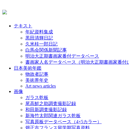
テキスト
年紀資料集成
黒田清輝日記
久米桂一郎日記
白馬会関係新聞記事
明治大正期書画家番付データベース
書画家人名データベース（明治大正期書画家番付
日本美術年鑑
物故者記事
美術界年史
Art news articles
画像
ガラス乾板
尾高鮮之助調査撮影記録
和田新調査撮影記録
新海竹太郎関連ガラス乾板
写真原板データベース（4×5カラー）
畑正吉フランス留学期写真資料