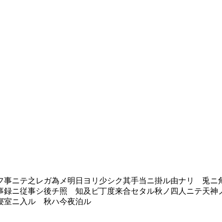
事ニテ之レガ為メ明日ヨリ少シク其手当ニ掛ル由ナリ 兎ニ
事録ニ従事シ後チ照 知及ビ丁度来合セタル秋ノ四人ニテ天神
寝室ニ入ル 秋ハ今夜泊ル