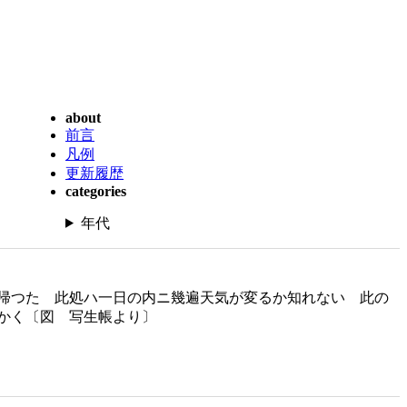
about
前言
凡例
更新履歴
categories
年代
帰つた 此処ハ一日の内ニ幾遍天気が変るか知れない 此の
かく〔図 写生帳より〕