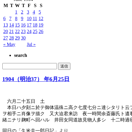
M
T
W
T
F
S
S
1
2
3
4
5
6
7
8
9
10
11
12
13
14
15
16
17
18
19
20
21
22
23
24
25
26
27
28
29
30
« May
Jul »
search
1904（明治37） 年6月25日
六月二十五日 土
本日ハ夕刻ニ於テ御体温殊ニ高ク七度七分ニ達シタリト云フ
ヲ相手ニ肖像ヲ描ク 又大迫君来訪 夜一時間余斎藤氏ト遺
緒ニナリ麹町ヘ回ハル 井田女同道故見物人多シ 十二時過
同日の「久米圭一郎日記」より