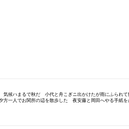
 気候ハまるで秋だ 小代と舟こぎニ出かけたが雨にふられて
夕方一人でお関所の辺を散歩した 夜安藤と岡田へやる手紙を