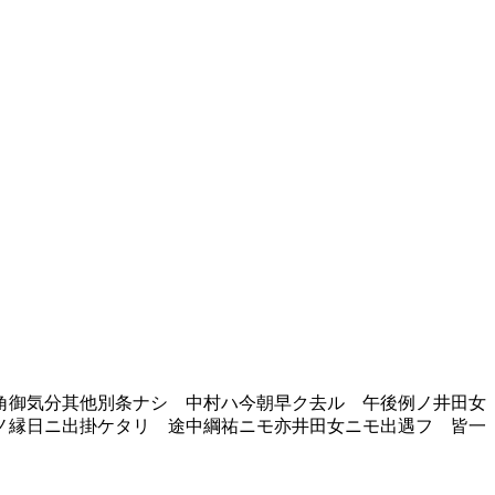
角御気分其他別条ナシ 中村ハ今朝早ク去ル 午後例ノ井田女
ノ縁日ニ出掛ケタリ 途中綱祐ニモ亦井田女ニモ出遇フ 皆一