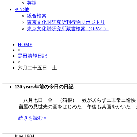
英語
その他
総合検索
東京文化財研究所刊行物リポジトリ
東京文化財研究所蔵書検索（OPAC）
HOME
>
黒田清輝日記
>
六月二十五日 土
130 years年前の今日の日記
八月七日 金 （箱根） 蚊が居らずニ非常ニ愉快
宿屋の見世先の画をはじめた 午後も其画をかいた 
続きを読む »
June 1904