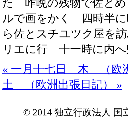
た 昨晩の残物で佐とめ
ルで画をかく 四時半に
ら佐とスチユツク屋を訪ふ 
リエに行 十一時に内へ
« 一月十七日 木 （欧
土 （欧洲出張日記） »
© 2014 独立行政法人