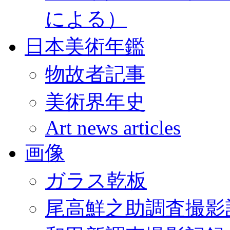
による）
日本美術年鑑
物故者記事
美術界年史
Art news articles
画像
ガラス乾板
尾高鮮之助調査撮影