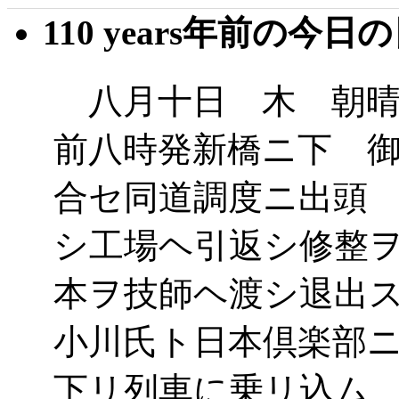
110 years年前の今日
八月十日 木 朝晴
前八時発新橋ニ下 
合セ同道調度ニ出頭
シ工場ヘ引返シ修整
本ヲ技師ヘ渡シ退出
小川氏ト日本倶楽部
下リ列車に乗リ込ム