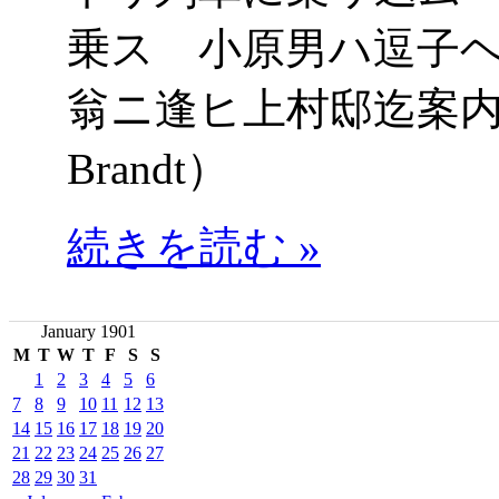
乗ス 小原男ハ逗子
翁ニ逢ヒ上村邸迄案内セリ
Brandt）
続きを読む »
January 1901
M
T
W
T
F
S
S
1
2
3
4
5
6
7
8
9
10
11
12
13
14
15
16
17
18
19
20
21
22
23
24
25
26
27
28
29
30
31