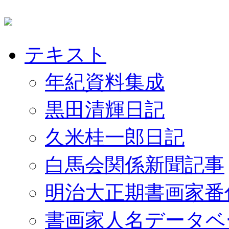
テキスト
年紀資料集成
黒田清輝日記
久米桂一郎日記
白馬会関係新聞記事
明治大正期書画家番
書画家人名データベ