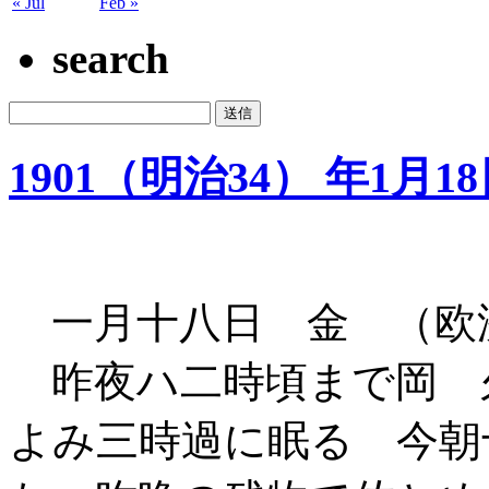
« Jul
Feb »
search
1901（明治34） 年1月1
一月十八日 金 （欧
昨夜ハ二時頃まで岡 
よみ三時過に眠る 今朝