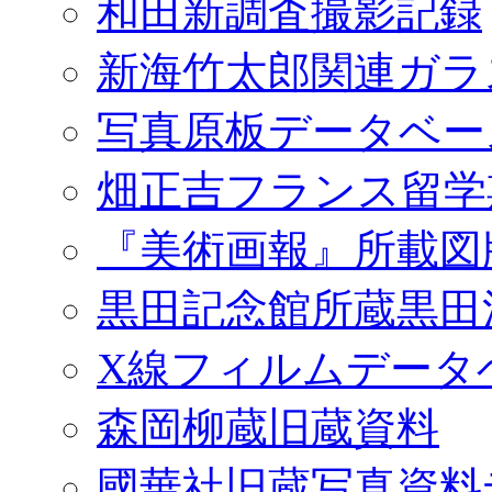
和田新調査撮影記録
新海竹太郎関連ガラ
写真原板データベー
畑正吉フランス留学
『美術画報』所載図
黒田記念館所蔵黒田
X線フィルムデータ
森岡柳蔵旧蔵資料
國華社旧蔵写真資料