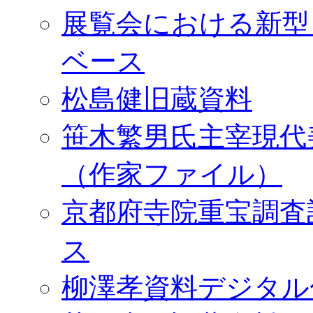
展覧会における新型
ベース
松島健旧蔵資料
笹木繁男氏主宰現代
（作家ファイル）
京都府寺院重宝調査
ス
柳澤孝資料デジタル