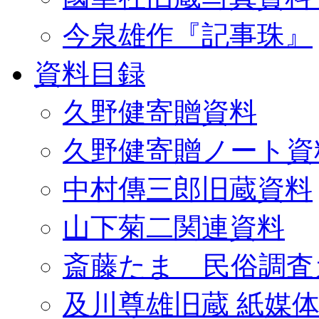
今泉雄作『記事珠』
資料目録
久野健寄贈資料
久野健寄贈ノート資
中村傳三郎旧蔵資料
山下菊二関連資料
斎藤たま 民俗調査
及川尊雄旧蔵 紙媒