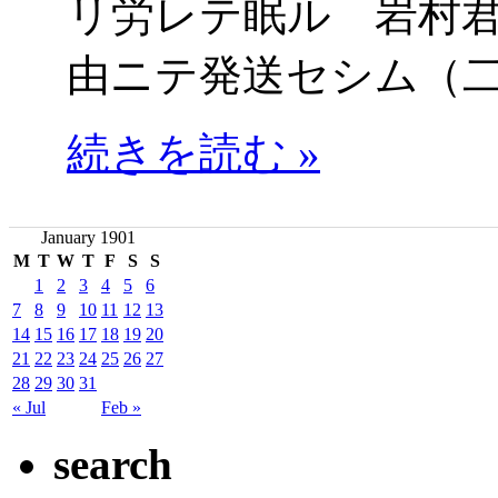
リ労レテ眠ル 岩村
由ニテ発送セシム（
続きを読む »
January 1901
M
T
W
T
F
S
S
1
2
3
4
5
6
7
8
9
10
11
12
13
14
15
16
17
18
19
20
21
22
23
24
25
26
27
28
29
30
31
« Jul
Feb »
search