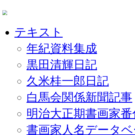
テキスト
年紀資料集成
黒田清輝日記
久米桂一郎日記
白馬会関係新聞記事
明治大正期書画家番
書画家人名データベ