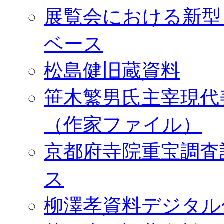
展覧会における新型
ベース
松島健旧蔵資料
笹木繁男氏主宰現代
（作家ファイル）
京都府寺院重宝調査
ス
柳澤孝資料デジタル