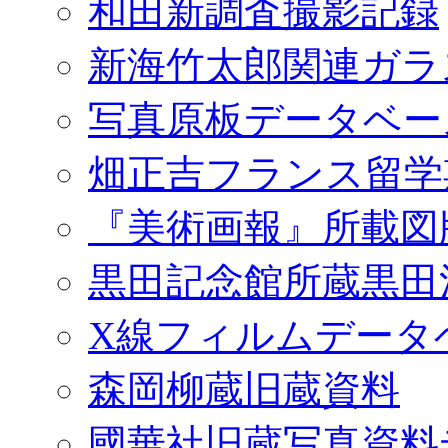
和田新調査撮影記録
新海竹太郎関連ガラ
写真原板データベー
畑正吉フランス留学
『美術画報』所載図
黒田記念館所蔵黒田
X線フィルムデータ
森岡柳蔵旧蔵資料
國華社旧蔵写真資料