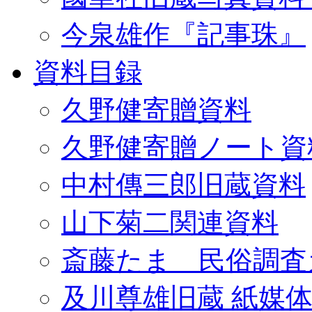
今泉雄作『記事珠』
資料目録
久野健寄贈資料
久野健寄贈ノート資
中村傳三郎旧蔵資料
山下菊二関連資料
斎藤たま 民俗調査
及川尊雄旧蔵 紙媒