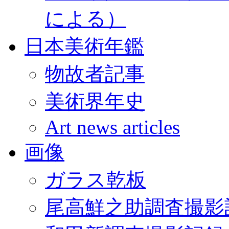
による）
日本美術年鑑
物故者記事
美術界年史
Art news articles
画像
ガラス乾板
尾高鮮之助調査撮影