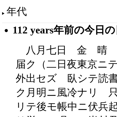
年代
112 years年前の今日
八月七日 金 晴 
届ク（二日夜東京ニ
外出セズ 臥シテ読
ク月明ニ風冷ナリ 
リテ後モ帳中ニ伏兵