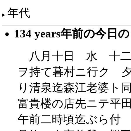
年代
134 years年前の今日
八月十日 水 十二
ヲ持て暮村ニ行ク 
り清泉迄森江老婆ト
富貴楼の店先ニテ平
午前二時頃迄ぶら付