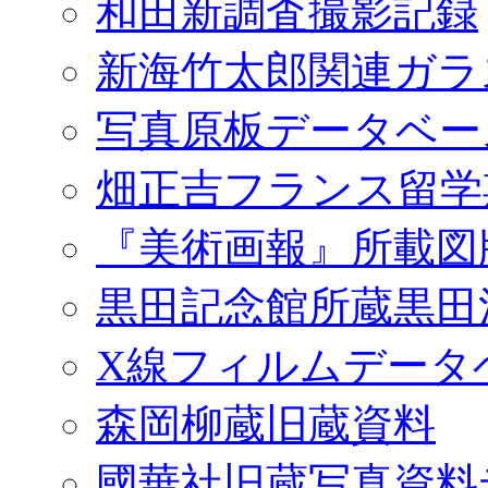
和田新調査撮影記録
新海竹太郎関連ガラ
写真原板データベー
畑正吉フランス留学
『美術画報』所載図
黒田記念館所蔵黒田
X線フィルムデータ
森岡柳蔵旧蔵資料
國華社旧蔵写真資料