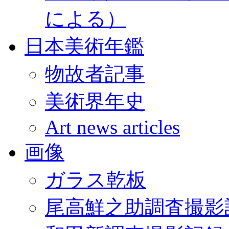
による）
日本美術年鑑
物故者記事
美術界年史
Art news articles
画像
ガラス乾板
尾高鮮之助調査撮影