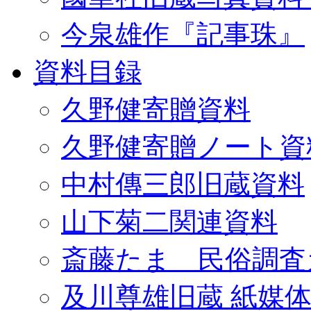
今泉雄作『記事珠』
資料目録
久野健寄贈資料
久野健寄贈ノート資
中村傳三郎旧蔵資料
山下菊二関連資料
斎藤たま 民俗調査
及川尊雄旧蔵 紙媒