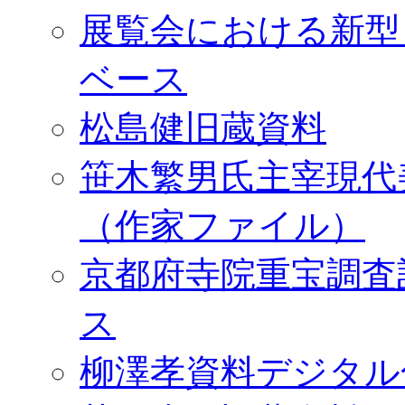
展覧会における新型
ベース
松島健旧蔵資料
笹木繁男氏主宰現代
（作家ファイル）
京都府寺院重宝調査
ス
柳澤孝資料デジタル