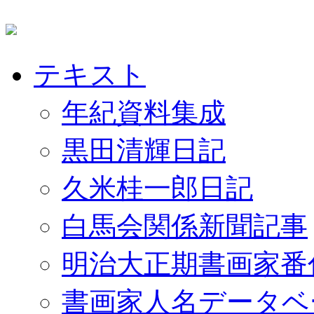
テキスト
年紀資料集成
黒田清輝日記
久米桂一郎日記
白馬会関係新聞記事
明治大正期書画家番
書画家人名データベ