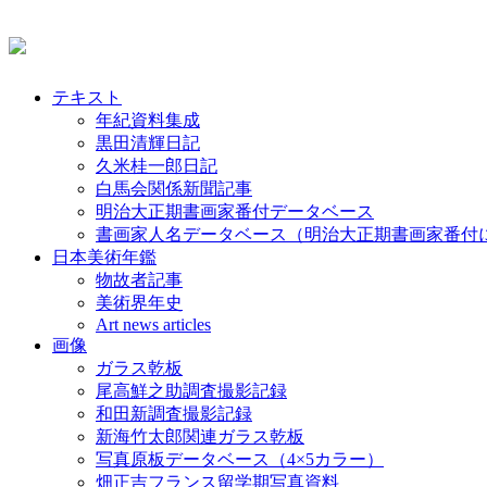
テキスト
年紀資料集成
黒田清輝日記
久米桂一郎日記
白馬会関係新聞記事
明治大正期書画家番付データベース
書画家人名データベース（明治大正期書画家番付
日本美術年鑑
物故者記事
美術界年史
Art news articles
画像
ガラス乾板
尾高鮮之助調査撮影記録
和田新調査撮影記録
新海竹太郎関連ガラス乾板
写真原板データベース（4×5カラー）
畑正吉フランス留学期写真資料