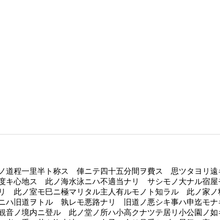
ノ道程一里半ト称ス 俥ニテ四十五分間ヲ費ス 思ツタヨリ遠
度キ心地ス 此ノ海水泳ニハ不適当ナリ サシモノ大ナル宿屋
リ 此ノ室モ巳ニ極マリタル主人有ルモノト知ラル 此ノ家ノ
ニハ旧道ヲトル 孰レモ悪路ナリ 旧道ノ悪シキ事ハ申迄モナ
観音ノ境内ニ登ル 此ノ堂ノ所ハ小高クナツテ居リ小公園ノ如