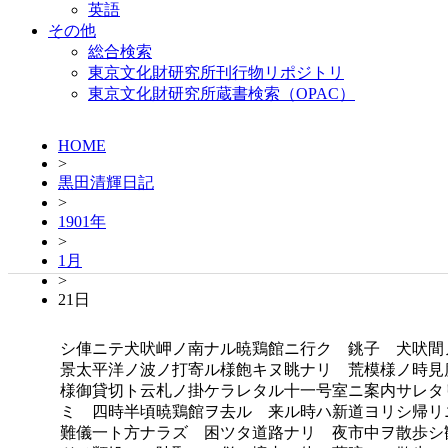
英語
その他
総合検索
東京文化財研究所刊行物リポジトリ
東京文化財研究所蔵書検索（OPAC）
HOME
>
黒田清輝日記
>
1901年
>
1月
>
21日
シ俥ニテ犬吠岬ノ南ナル暁鶏館ニ行ク 銚子 犬吠間
景太平洋ノ波ノ打寄ル様飽キヌ眺ナリ 荒模様ノ時見
様御貸切ト云札ノ掛ケラレタル十一号室ニ案内サレタ
ミ 四時半頃暁鶏館ヲ去ル 来ル時ハ新道ヨリシ帰リ
難儀一ト方ナラズ 困ツタ道路ナリ 夜市中ヲ散歩シ