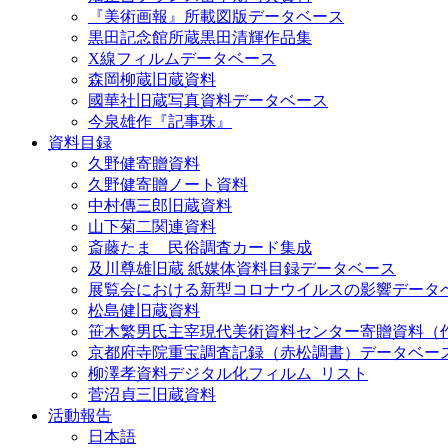
『美術画報』所載図版データベース
黒田記念館所蔵黒田清輝作品集
X線フィルムデータベース
森岡柳蔵旧蔵資料
國華社旧蔵写真資料データベース
今泉雄作『記事珠』
資料目録
久野健寄贈資料
久野健寄贈ノート資料
中村傳三郎旧蔵資料
山下菊二関連資料
斎藤たま 民俗調査カード集成
及川尊雄旧蔵 紙媒体資料目録データベース
展覧会における新型コロナウイルスの影響データ
松島健旧蔵資料
笹木繁男氏主宰現代美術資料センター寄贈資料（
京都府寺院重宝調査記録（赤松調書）データベー
柳澤孝資料デジタル化フィルム_リスト
菅沼貞三旧蔵資料
活動報告
日本語