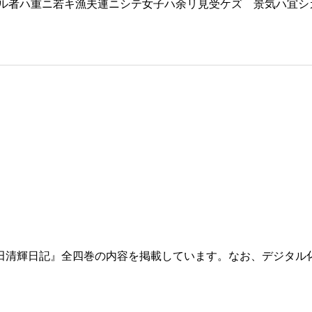
ル者ハ重ニ若キ漁夫連ニシテ女子ハ余リ見受ケズ 景気ハ宜シ
田清輝日記』全四巻の内容を掲載しています。なお、デジタル