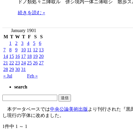
ドノ類処々ニ陣取ル 併シ境内一体ニ薄暗シ 散歩ス
続きを読む »
January 1901
M
T
W
T
F
S
S
1
2
3
4
5
6
7
8
9
10
11
12
13
14
15
16
17
18
19
20
21
22
23
24
25
26
27
28
29
30
31
« Jul
Feb »
search
本データベースでは
中央公論美術出版
より刊行された『黒
し現行の字体に改めました。
1件中 1 ～ 1