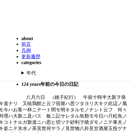
about
前言
凡例
更新履歴
categories
年代
124 years年前の今日の日記
八月六日 （銚子紀行） 午前十時半大新ヲ発
キ道ナリ 又暁鶏館と云フ宿屋ハ思ツタヨリ大キク此辺ノ風
モ今ハお客一杯ニテ一ト間モ明キタルモノナシト云フ 何々
料理ハ大新ニ及バス 板ニ記サレタル魚類モ今日ハ只松魚ノ
キコトナルガ新道ニハ思ヒ切ツテ砂利ヲ積ダモノニテ車夫ノ
キ姿ニテ氷水ノ茶見世何ヤラノ見世物八卦見甘酒屋玉投ゲナ