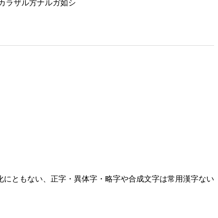
カラザル方ナルガ如シ
化にともない、正字・異体字・略字や合成文字は常用漢字ない