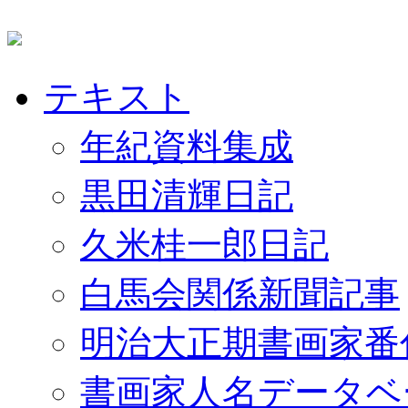
テキスト
年紀資料集成
黒田清輝日記
久米桂一郎日記
白馬会関係新聞記事
明治大正期書画家番
書画家人名データベ