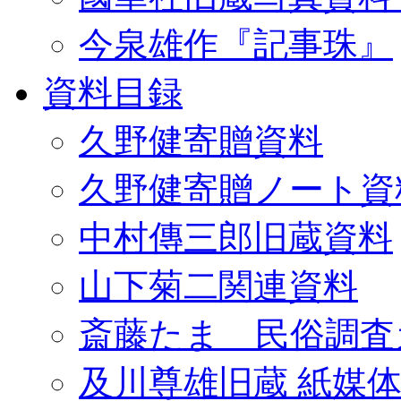
今泉雄作『記事珠』
資料目録
久野健寄贈資料
久野健寄贈ノート資
中村傳三郎旧蔵資料
山下菊二関連資料
斎藤たま 民俗調査
及川尊雄旧蔵 紙媒