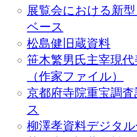
展覧会における新型
ベース
松島健旧蔵資料
笹木繁男氏主宰現代
（作家ファイル）
京都府寺院重宝調査
ス
柳澤孝資料デジタル