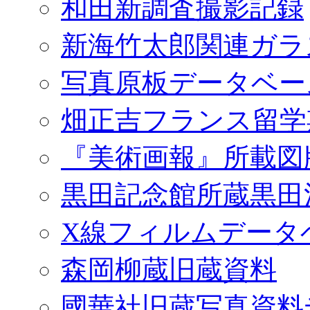
和田新調査撮影記録
新海竹太郎関連ガラ
写真原板データベー
畑正吉フランス留学
『美術画報』所載図
黒田記念館所蔵黒田
X線フィルムデータ
森岡柳蔵旧蔵資料
國華社旧蔵写真資料