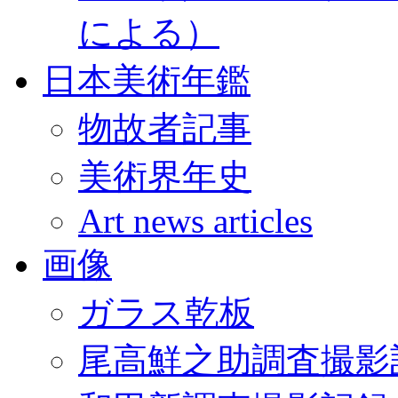
による）
日本美術年鑑
物故者記事
美術界年史
Art news articles
画像
ガラス乾板
尾高鮮之助調査撮影