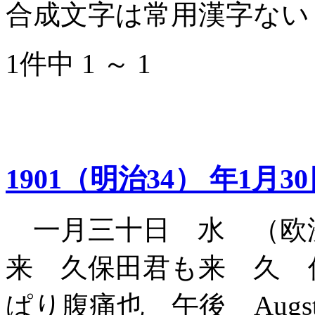
合成文字は常用漢字ない
1件中 1 ～ 1
1901（明治34） 年1月3
一月三十日 水 （欧洲出
来 久保田君も来 久 
ぱり腹痛也 午後 Augst