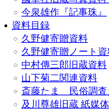
今泉雄作『記事珠』
資料目録
久野健寄贈資料
久野健寄贈ノート資
中村傳三郎旧蔵資料
山下菊二関連資料
斎藤たま 民俗調査
及川尊雄旧蔵 紙媒