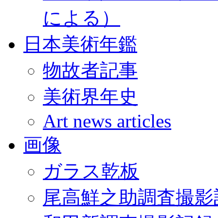
による）
日本美術年鑑
物故者記事
美術界年史
Art news articles
画像
ガラス乾板
尾高鮮之助調査撮影