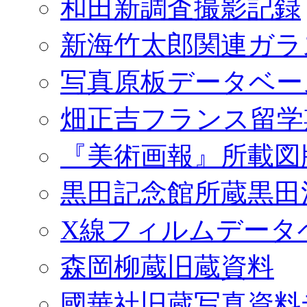
和田新調査撮影記録
新海竹太郎関連ガラ
写真原板データベー
畑正吉フランス留学
『美術画報』所載図
黒田記念館所蔵黒田
X線フィルムデータ
森岡柳蔵旧蔵資料
國華社旧蔵写真資料