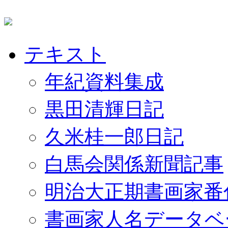
テキスト
年紀資料集成
黒田清輝日記
久米桂一郎日記
白馬会関係新聞記事
明治大正期書画家番
書画家人名データベ