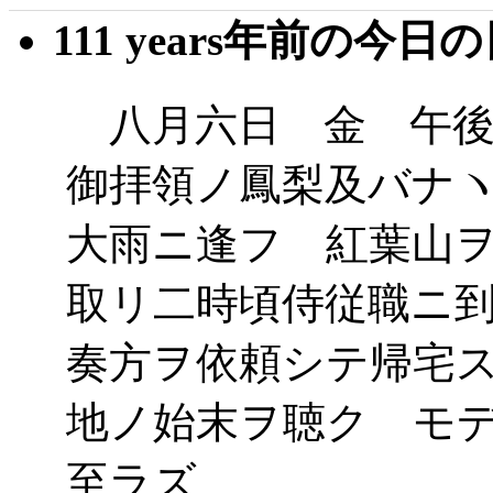
111 years年前の今日
八月六日 金 午後
御拝領ノ鳳梨及バナ
大雨ニ逢フ 紅葉山
取リ二時頃侍従職ニ
奏方ヲ依頼シテ帰宅
地ノ始末ヲ聴ク モ
至ラズ