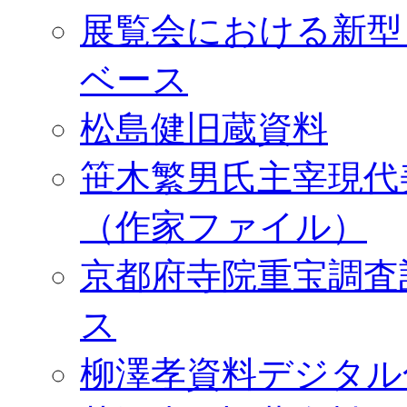
展覧会における新型
ベース
松島健旧蔵資料
笹木繁男氏主宰現代
（作家ファイル）
京都府寺院重宝調査
ス
柳澤孝資料デジタル