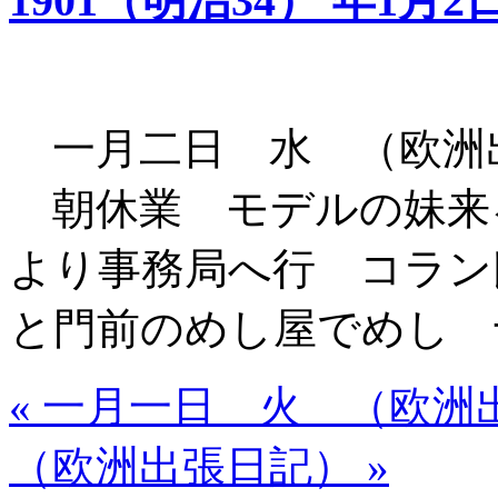
1901（明治34） 年1月2
一月二日 水 （欧洲
朝休業 モデルの妹来
より事務局へ行 コラン
と門前のめし屋でめし 
« 一月一日 火 （欧洲
（欧洲出張日記） »