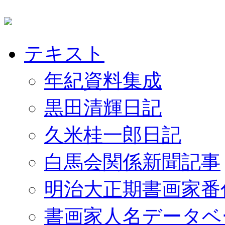
テキスト
年紀資料集成
黒田清輝日記
久米桂一郎日記
白馬会関係新聞記事
明治大正期書画家番
書画家人名データベ