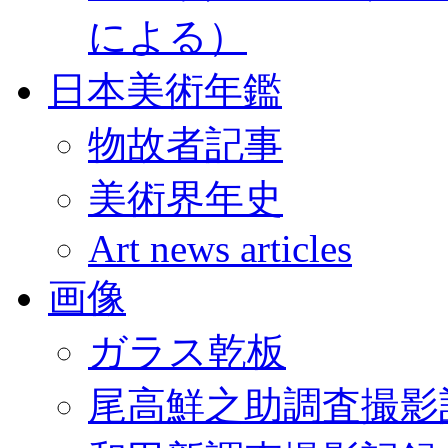
による）
日本美術年鑑
物故者記事
美術界年史
Art news articles
画像
ガラス乾板
尾高鮮之助調査撮影