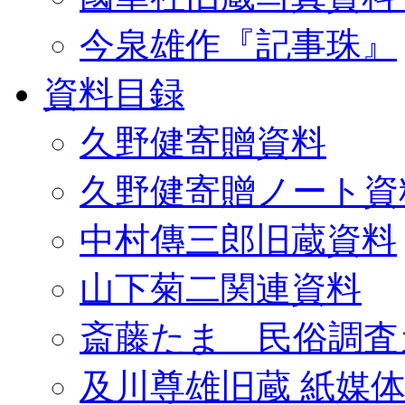
今泉雄作『記事珠』
資料目録
久野健寄贈資料
久野健寄贈ノート資
中村傳三郎旧蔵資料
山下菊二関連資料
斎藤たま 民俗調査
及川尊雄旧蔵 紙媒