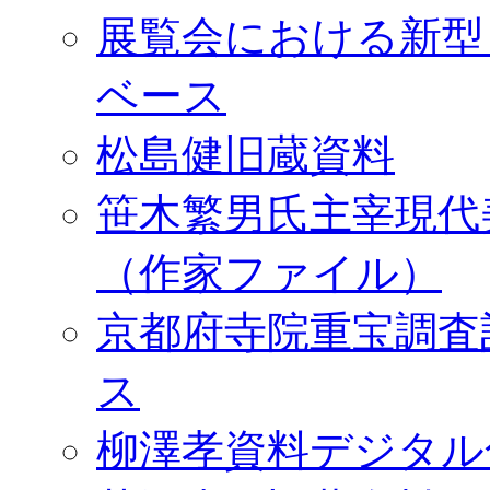
展覧会における新型
ベース
松島健旧蔵資料
笹木繁男氏主宰現代
（作家ファイル）
京都府寺院重宝調査
ス
柳澤孝資料デジタル