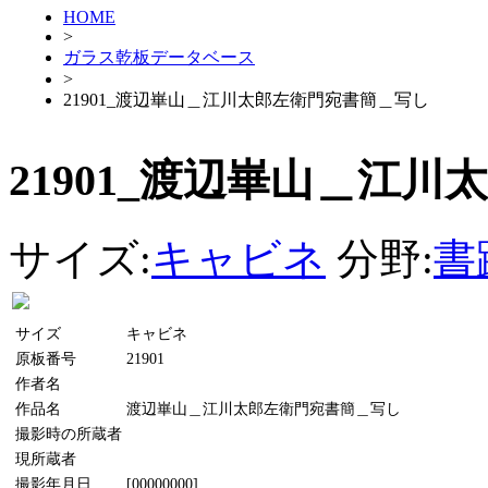
HOME
>
ガラス乾板データベース
>
21901_渡辺崋山＿江川太郎左衛門宛書簡＿写し
21901_渡辺崋山＿江
サイズ:
キャビネ
分野:
書
サイズ
キャビネ
原板番号
21901
作者名
作品名
渡辺崋山＿江川太郎左衛門宛書簡＿写し
撮影時の所蔵者
現所蔵者
撮影年月日
[00000000]