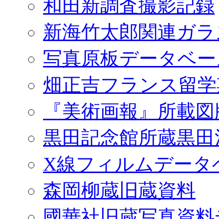
和田新調査撮影記録
新海竹太郎関連ガラ
写真原板データベー
畑正吉フランス留学
『美術画報』所載図
黒田記念館所蔵黒田
X線フィルムデータ
森岡柳蔵旧蔵資料
國華社旧蔵写真資料