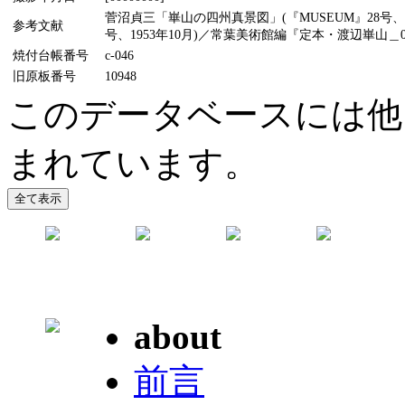
菅沼貞三「崋山の四州真景図」(『MUSEUM』28号、
参考文献
号、1953年10月)／常葉美術館編『定本・渡辺崋山＿0
焼付台帳番号
c-046
旧原板番号
10948
このデータベースには他
まれています。
about
前言