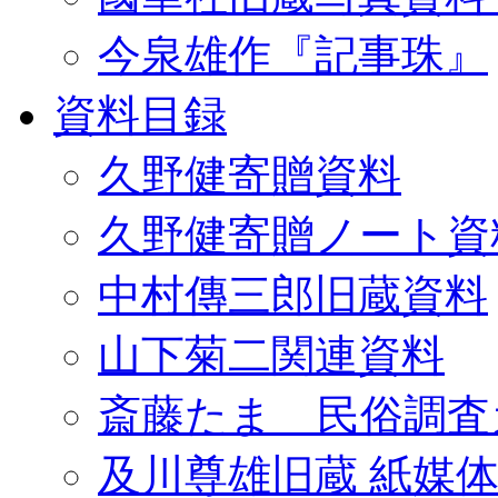
今泉雄作『記事珠』
資料目録
久野健寄贈資料
久野健寄贈ノート資
中村傳三郎旧蔵資料
山下菊二関連資料
斎藤たま 民俗調査
及川尊雄旧蔵 紙媒