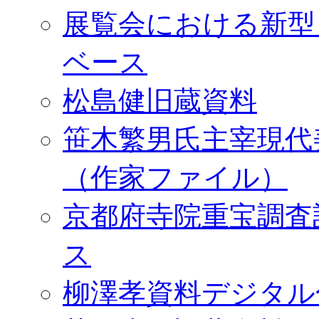
展覧会における新型
ベース
松島健旧蔵資料
笹木繁男氏主宰現代
（作家ファイル）
京都府寺院重宝調査
ス
柳澤孝資料デジタル