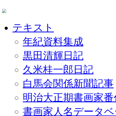
テキスト
年紀資料集成
黒田清輝日記
久米桂一郎日記
白馬会関係新聞記事
明治大正期書画家番
書画家人名データベ