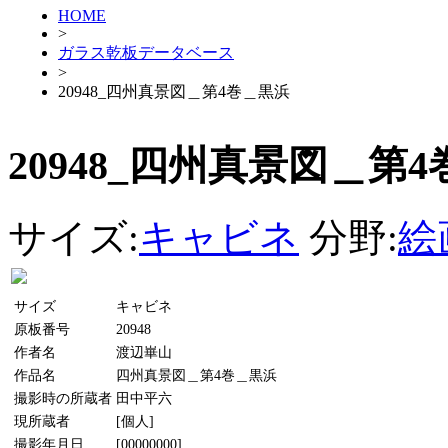
HOME
>
ガラス乾板データベース
>
20948_四州真景図＿第4巻＿黒浜
20948_四州真景図＿第
サイズ:
キャビネ
分野:
絵
サイズ
キャビネ
原板番号
20948
作者名
渡辺崋山
作品名
四州真景図＿第4巻＿黒浜
撮影時の所蔵者
田中平六
現所蔵者
[個人]
撮影年月日
[00000000]