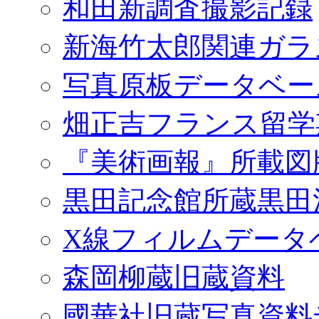
和田新調査撮影記録
新海竹太郎関連ガラ
写真原板データベー
畑正吉フランス留学
『美術画報』所載図
黒田記念館所蔵黒田
X線フィルムデータ
森岡柳蔵旧蔵資料
國華社旧蔵写真資料