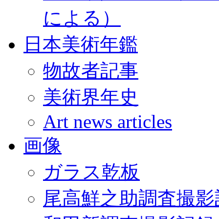
による）
日本美術年鑑
物故者記事
美術界年史
Art news articles
画像
ガラス乾板
尾高鮮之助調査撮影