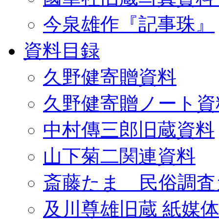
今泉雄作『記事珠』
資料目録
久野健寄贈資料
久野健寄贈ノート資
中村傳三郎旧蔵資料
山下菊二関連資料
斎藤たま 民俗調査
及川尊雄旧蔵 紙媒