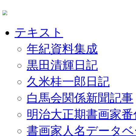
テキスト
年紀資料集成
黒田清輝日記
久米桂一郎日記
白馬会関係新聞記事
明治大正期書画家番
書画家人名データベ