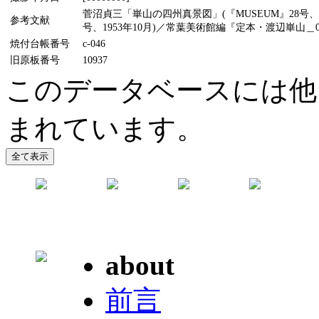
菅沼貞三「崋山の四州真景図」(『MUSEUM』28号、
参考文献
号、1953年10月)／常葉美術館編『定本・渡辺崋山＿0
焼付台帳番号
c-046
旧原板番号
10937
このデータベースには他
まれています。
about
前言