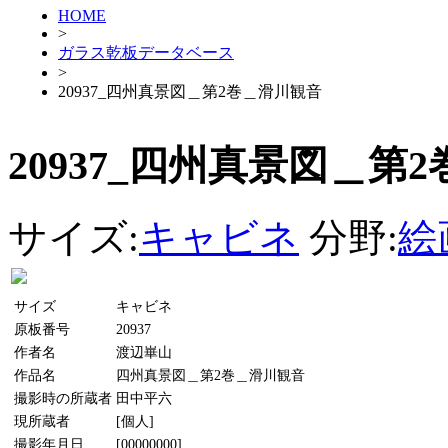
HOME
>
ガラス乾板データベース
>
20937_四州真景図＿第2巻＿滑川観音
20937_四州真景図＿第
サイズ:
キャビネ
分野:
絵
サイズ
キャビネ
原板番号
20937
作者名
渡辺崋山
作品名
四州真景図＿第2巻＿滑川観音
撮影時の所蔵者
田中平六
現所蔵者
[個人]
撮影年月日
[00000000]