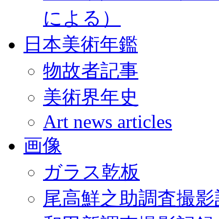
による）
日本美術年鑑
物故者記事
美術界年史
Art news articles
画像
ガラス乾板
尾高鮮之助調査撮影