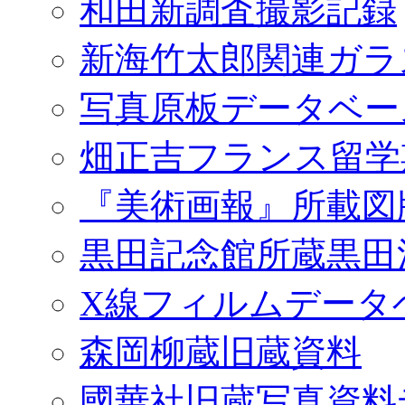
和田新調査撮影記録
新海竹太郎関連ガラ
写真原板データベー
畑正吉フランス留学
『美術画報』所載図
黒田記念館所蔵黒田
X線フィルムデータ
森岡柳蔵旧蔵資料
國華社旧蔵写真資料