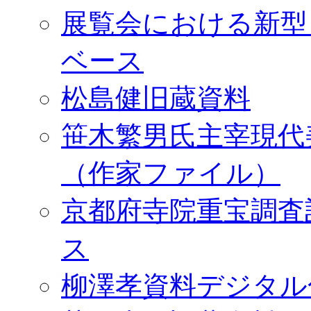
展覧会における新型
ベース
松島健旧蔵資料
笹木繁男氏主宰現代
（作家ファイル）
京都府寺院重宝調査
ス
柳澤孝資料デジタル