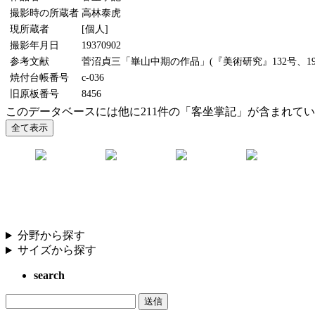
撮影時の所蔵者
高林泰虎
現所蔵者
[個人]
撮影年月日
19370902
参考文献
菅沼貞三「崋山中期の作品」(『美術研究』132号、194
焼付台帳番号
c-036
旧原板番号
8456
このデータベースには他に211件の「客坐掌記」が含まれて
分野から探す
サイズから探す
search