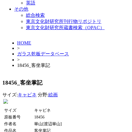
英語
その他
総合検索
東京文化財研究所刊行物リポジトリ
東京文化財研究所蔵書検索（OPAC）
HOME
>
ガラス乾板データベース
>
18456_客坐掌記
18456_客坐掌記
サイズ:
キャビネ
分野:
絵画
サイズ
キャビネ
原板番号
18456
作者名
崋山[渡辺崋山]
作品名
客坐掌記