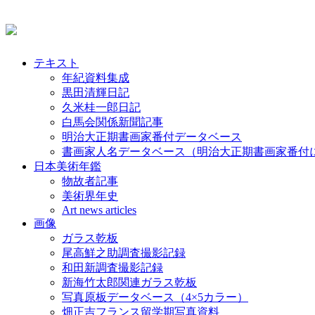
テキスト
年紀資料集成
黒田清輝日記
久米桂一郎日記
白馬会関係新聞記事
明治大正期書画家番付データベース
書画家人名データベース（明治大正期書画家番付
日本美術年鑑
物故者記事
美術界年史
Art news articles
画像
ガラス乾板
尾高鮮之助調査撮影記録
和田新調査撮影記録
新海竹太郎関連ガラス乾板
写真原板データベース（4×5カラー）
畑正吉フランス留学期写真資料