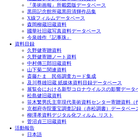
『美術画報』所載図版データベース
黒田記念館所蔵黒田清輝作品集
X線フィルムデータベース
森岡柳蔵旧蔵資料
國華社旧蔵写真資料データベース
今泉雄作『記事珠』
資料目録
久野健寄贈資料
久野健寄贈ノート資料
中村傳三郎旧蔵資料
山下菊二関連資料
斎藤たま 民俗調査カード集成
及川尊雄旧蔵 紙媒体資料目録データベース
展覧会における新型コロナウイルスの影響データ
松島健旧蔵資料
笹木繁男氏主宰現代美術資料センター寄贈資料（
京都府寺院重宝調査記録（赤松調書）データベー
柳澤孝資料デジタル化フィルム_リスト
菅沼貞三旧蔵資料
活動報告
日本語