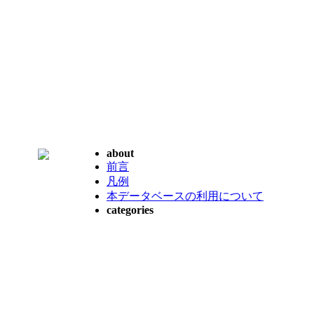
about
前言
凡例
本データベースの利用について
categories