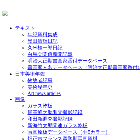
テキスト
年紀資料集成
黒田清輝日記
久米桂一郎日記
白馬会関係新聞記事
明治大正期書画家番付データベース
書画家人名データベース（明治大正期書画家番付
日本美術年鑑
物故者記事
美術界年史
Art news articles
画像
ガラス乾板
尾高鮮之助調査撮影記録
和田新調査撮影記録
新海竹太郎関連ガラス乾板
写真原板データベース（4×5カラー）
畑正吉フランス留学期写真資料