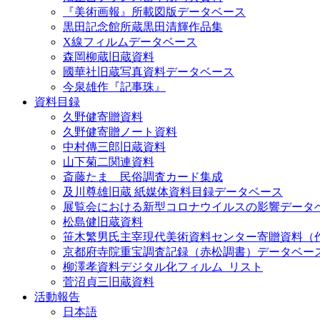
『美術画報』所載図版データベース
黒田記念館所蔵黒田清輝作品集
X線フィルムデータベース
森岡柳蔵旧蔵資料
國華社旧蔵写真資料データベース
今泉雄作『記事珠』
資料目録
久野健寄贈資料
久野健寄贈ノート資料
中村傳三郎旧蔵資料
山下菊二関連資料
斎藤たま 民俗調査カード集成
及川尊雄旧蔵 紙媒体資料目録データベース
展覧会における新型コロナウイルスの影響データ
松島健旧蔵資料
笹木繁男氏主宰現代美術資料センター寄贈資料（
京都府寺院重宝調査記録（赤松調書）データベー
柳澤孝資料デジタル化フィルム_リスト
菅沼貞三旧蔵資料
活動報告
日本語