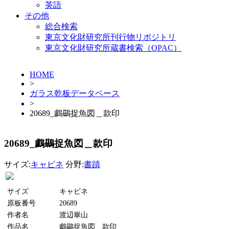
英語
その他
総合検索
東京文化財研究所刊行物リポジトリ
東京文化財研究所蔵書検索（OPAC）
HOME
>
ガラス乾板データベース
>
20689_鸕鷀捉魚図＿款印
20689_鸕鷀捉魚図＿款印
サイズ:
キャビネ
分野:
書蹟
サイズ
キャビネ
原板番号
20689
作者名
渡辺崋山
作品名
鸕鷀捉魚図＿款印