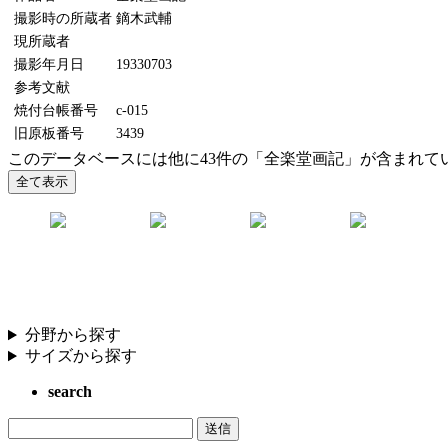
撮影時の所蔵者
鏑木武輔
現所蔵者
撮影年月日
19330703
参考文献
焼付台帳番号
c-015
旧原板番号
3439
このデータベースには他に43件の「全楽堂画記」が含まれて
分野から探す
サイズから探す
search