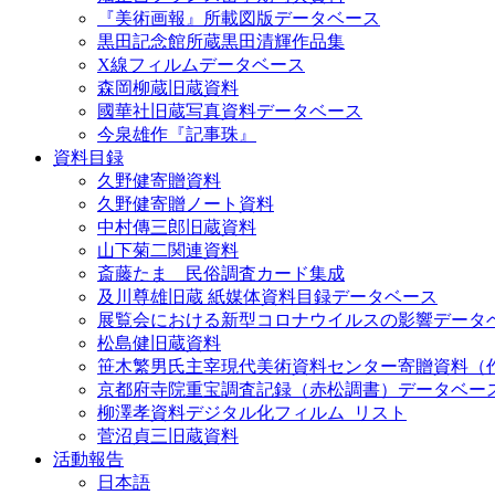
『美術画報』所載図版データベース
黒田記念館所蔵黒田清輝作品集
X線フィルムデータベース
森岡柳蔵旧蔵資料
國華社旧蔵写真資料データベース
今泉雄作『記事珠』
資料目録
久野健寄贈資料
久野健寄贈ノート資料
中村傳三郎旧蔵資料
山下菊二関連資料
斎藤たま 民俗調査カード集成
及川尊雄旧蔵 紙媒体資料目録データベース
展覧会における新型コロナウイルスの影響データ
松島健旧蔵資料
笹木繁男氏主宰現代美術資料センター寄贈資料（
京都府寺院重宝調査記録（赤松調書）データベー
柳澤孝資料デジタル化フィルム_リスト
菅沼貞三旧蔵資料
活動報告
日本語