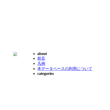
about
前言
凡例
本データベースの利用について
categories