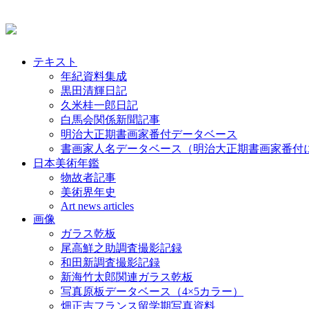
テキスト
年紀資料集成
黒田清輝日記
久米桂一郎日記
白馬会関係新聞記事
明治大正期書画家番付データベース
書画家人名データベース（明治大正期書画家番付
日本美術年鑑
物故者記事
美術界年史
Art news articles
画像
ガラス乾板
尾高鮮之助調査撮影記録
和田新調査撮影記録
新海竹太郎関連ガラス乾板
写真原板データベース（4×5カラー）
畑正吉フランス留学期写真資料