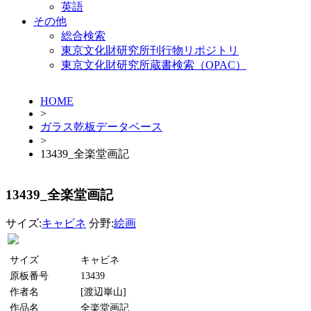
英語
その他
総合検索
東京文化財研究所刊行物リポジトリ
東京文化財研究所蔵書検索（OPAC）
HOME
>
ガラス乾板データベース
>
13439_全楽堂画記
13439_全楽堂画記
サイズ:
キャビネ
分野:
絵画
サイズ
キャビネ
原板番号
13439
作者名
[渡辺崋山]
作品名
全楽堂画記