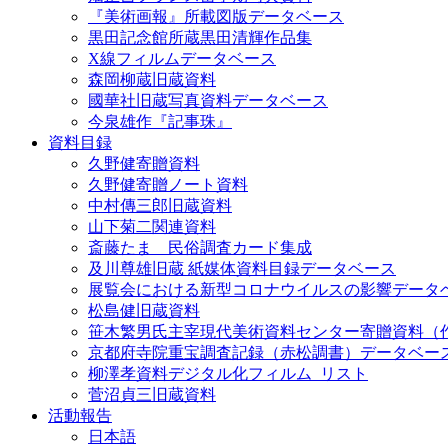
『美術画報』所載図版データベース
黒田記念館所蔵黒田清輝作品集
X線フィルムデータベース
森岡柳蔵旧蔵資料
國華社旧蔵写真資料データベース
今泉雄作『記事珠』
資料目録
久野健寄贈資料
久野健寄贈ノート資料
中村傳三郎旧蔵資料
山下菊二関連資料
斎藤たま 民俗調査カード集成
及川尊雄旧蔵 紙媒体資料目録データベース
展覧会における新型コロナウイルスの影響データ
松島健旧蔵資料
笹木繁男氏主宰現代美術資料センター寄贈資料（
京都府寺院重宝調査記録（赤松調書）データベー
柳澤孝資料デジタル化フィルム_リスト
菅沼貞三旧蔵資料
活動報告
日本語