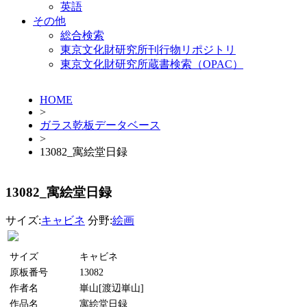
英語
その他
総合検索
東京文化財研究所刊行物リポジトリ
東京文化財研究所蔵書検索（OPAC）
HOME
>
ガラス乾板データベース
>
13082_寓絵堂日録
13082_寓絵堂日録
サイズ:
キャビネ
分野:
絵画
サイズ
キャビネ
原板番号
13082
作者名
崋山[渡辺崋山]
作品名
寓絵堂日録