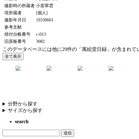
撮影時の所蔵者
小室翠雲
現所蔵者
[個人]
撮影年月日
19330601
参考文献
焼付台帳番号
c-013
旧原板番号
3082
このデータベースには他に29件の「寓絵堂日録」が含まれて
分野から探す
サイズから探す
search