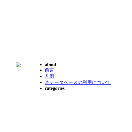
about
前言
凡例
本データベースの利用について
categories