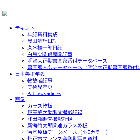
テキスト
年紀資料集成
黒田清輝日記
久米桂一郎日記
白馬会関係新聞記事
明治大正期書画家番付データベース
書画家人名データベース（明治大正期書画家番付
日本美術年鑑
物故者記事
美術界年史
Art news articles
画像
ガラス乾板
尾高鮮之助調査撮影記録
和田新調査撮影記録
新海竹太郎関連ガラス乾板
写真原板データベース（4×5カラー）
畑正吉フランス留学期写真資料