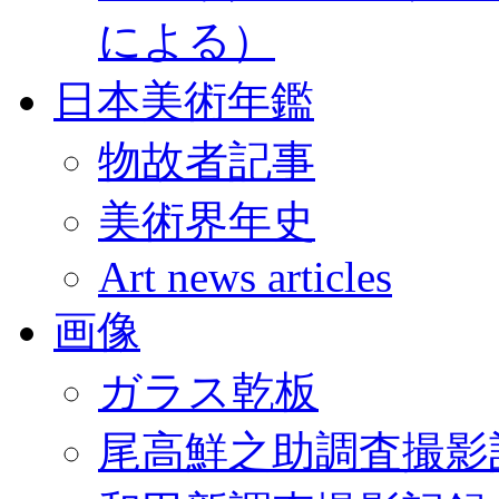
による）
日本美術年鑑
物故者記事
美術界年史
Art news articles
画像
ガラス乾板
尾高鮮之助調査撮影