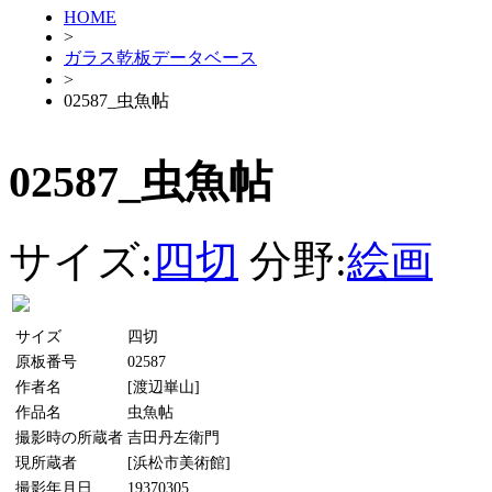
HOME
>
ガラス乾板データベース
>
02587_虫魚帖
02587_虫魚帖
サイズ:
四切
分野:
絵画
サイズ
四切
原板番号
02587
作者名
[渡辺崋山]
作品名
虫魚帖
撮影時の所蔵者
吉田丹左衛門
現所蔵者
[浜松市美術館]
撮影年月日
19370305