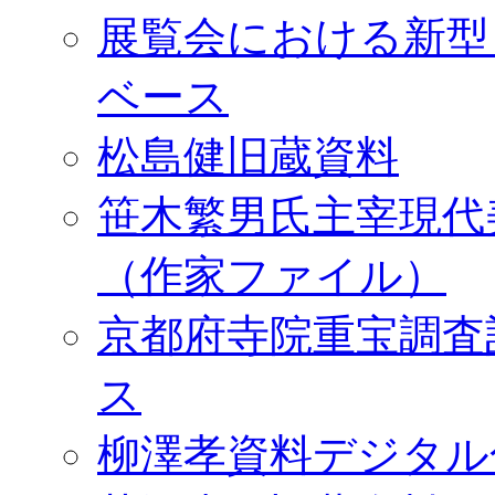
展覧会における新型
ベース
松島健旧蔵資料
笹木繁男氏主宰現代
（作家ファイル）
京都府寺院重宝調査
ス
柳澤孝資料デジタル