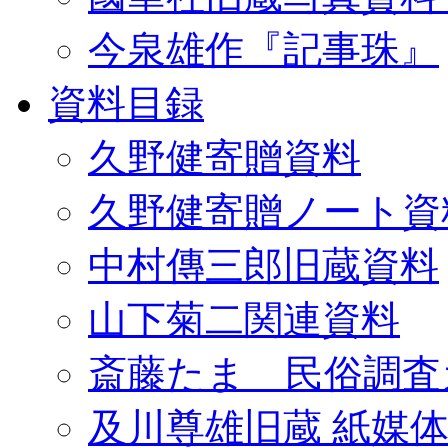
今泉雄作『記事珠』
資料目録
久野健寄贈資料
久野健寄贈ノート資
中村傳三郎旧蔵資料
山下菊二関連資料
斎藤たま 民俗調査
及川尊雄旧蔵 紙媒