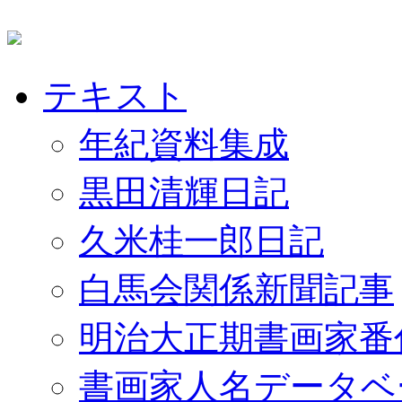
テキスト
年紀資料集成
黒田清輝日記
久米桂一郎日記
白馬会関係新聞記事
明治大正期書画家番
書画家人名データベ