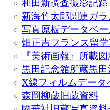
和田新調査撮影記録
新海竹太郎関連ガラ
写真原板データベー
畑正吉フランス留学
『美術画報』所載図
黒田記念館所蔵黒田
X線フィルムデータ
森岡柳蔵旧蔵資料
國華社旧蔵写真資料