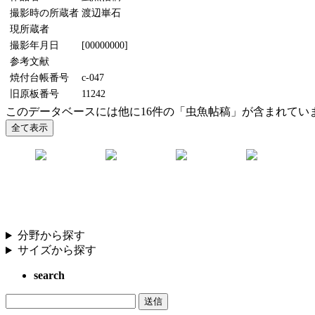
撮影時の所蔵者
渡辺崋石
現所蔵者
撮影年月日
[00000000]
参考文献
焼付台帳番号
c-047
旧原板番号
11242
このデータベースには他に16件の「虫魚帖稿」が含まれてい
分野から探す
サイズから探す
search