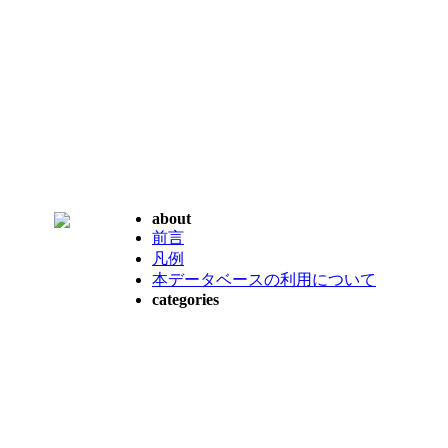
about
前言
凡例
本データベースの利用について
categories