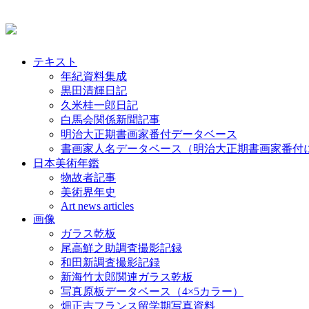
テキスト
年紀資料集成
黒田清輝日記
久米桂一郎日記
白馬会関係新聞記事
明治大正期書画家番付データベース
書画家人名データベース（明治大正期書画家番付
日本美術年鑑
物故者記事
美術界年史
Art news articles
画像
ガラス乾板
尾高鮮之助調査撮影記録
和田新調査撮影記録
新海竹太郎関連ガラス乾板
写真原板データベース（4×5カラー）
畑正吉フランス留学期写真資料