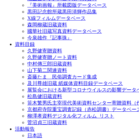
『美術画報』所載図版データベース
黒田記念館所蔵黒田清輝作品集
X線フィルムデータベース
森岡柳蔵旧蔵資料
國華社旧蔵写真資料データベース
今泉雄作『記事珠』
資料目録
久野健寄贈資料
久野健寄贈ノート資料
中村傳三郎旧蔵資料
山下菊二関連資料
斎藤たま 民俗調査カード集成
及川尊雄旧蔵 紙媒体資料目録データベース
展覧会における新型コロナウイルスの影響データ
松島健旧蔵資料
笹木繁男氏主宰現代美術資料センター寄贈資料（
京都府寺院重宝調査記録（赤松調書）データベー
柳澤孝資料デジタル化フィルム_リスト
菅沼貞三旧蔵資料
活動報告
日本語