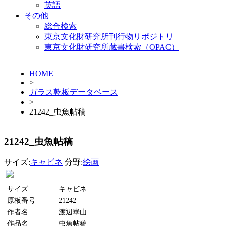
英語
その他
総合検索
東京文化財研究所刊行物リポジトリ
東京文化財研究所蔵書検索（OPAC）
HOME
>
ガラス乾板データベース
>
21242_虫魚帖稿
21242_虫魚帖稿
サイズ:
キャビネ
分野:
絵画
サイズ
キャビネ
原板番号
21242
作者名
渡辺崋山
作品名
虫魚帖稿