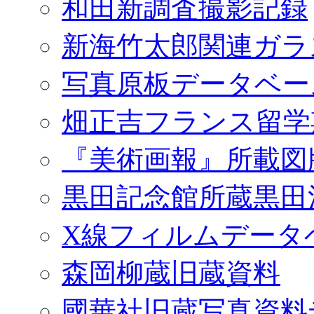
和田新調査撮影記録
新海竹太郎関連ガラ
写真原板データベー
畑正吉フランス留学
『美術画報』所載図
黒田記念館所蔵黒田
X線フィルムデータ
森岡柳蔵旧蔵資料
國華社旧蔵写真資料