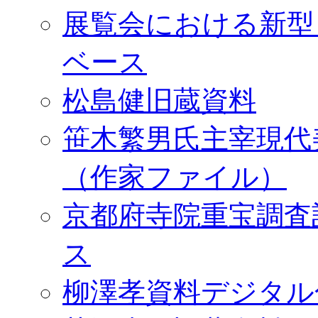
展覧会における新型
ベース
松島健旧蔵資料
笹木繁男氏主宰現代
（作家ファイル）
京都府寺院重宝調査
ス
柳澤孝資料デジタル