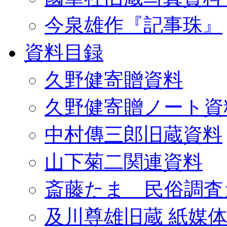
今泉雄作『記事珠』
資料目録
久野健寄贈資料
久野健寄贈ノート資
中村傳三郎旧蔵資料
山下菊二関連資料
斎藤たま 民俗調査
及川尊雄旧蔵 紙媒