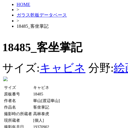
HOME
>
ガラス乾板データベース
>
18485_客坐掌記
18485_客坐掌記
サイズ:
キャビネ
分野:
絵
サイズ
キャビネ
原板番号
18485
作者名
崋山[渡辺崋山]
作品名
客坐掌記
撮影時の所蔵者
高林泰虎
現所蔵者
[個人]
撮影年月日
19370902