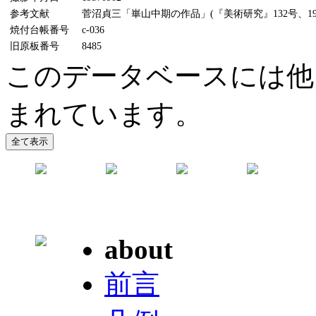
参考文献
菅沼貞三「崋山中期の作品」(『美術研究』132号、194
焼付台帳番号
c-036
旧原板番号
8485
このデータベースには他
まれています。
about
前言