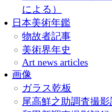
による）
日本美術年鑑
物故者記事
美術界年史
Art news articles
画像
ガラス乾板
尾高鮮之助調査撮影