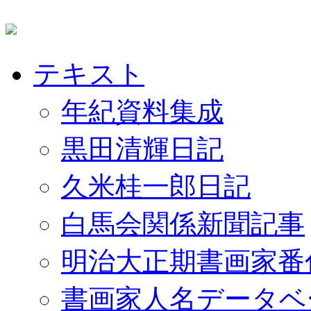
テキスト
年紀資料集成
黒田清輝日記
久米桂一郎日記
白馬会関係新聞記事
明治大正期書画家番
書画家人名データベ