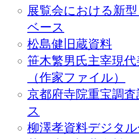
展覧会における新型
ベース
松島健旧蔵資料
笹木繁男氏主宰現代
（作家ファイル）
京都府寺院重宝調査
ス
柳澤孝資料デジタル