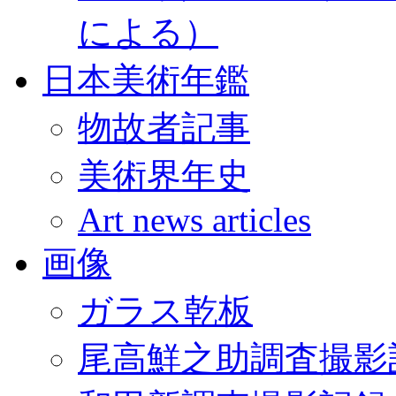
による）
日本美術年鑑
物故者記事
美術界年史
Art news articles
画像
ガラス乾板
尾高鮮之助調査撮影