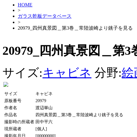
HOME
>
ガラス乾板データベース
>
20979_四州真景図＿第3巻＿常陸波崎より銚子を見る
20979_四州真景図＿
サイズ:
キャビネ
分野:
絵
サイズ
キャビネ
原板番号
20979
作者名
渡辺崋山
作品名
四州真景図＿第3巻＿常陸波崎より銚子を見る
撮影時の所蔵者
田中平六
現所蔵者
[個人]
撮影年月日
[00000000]