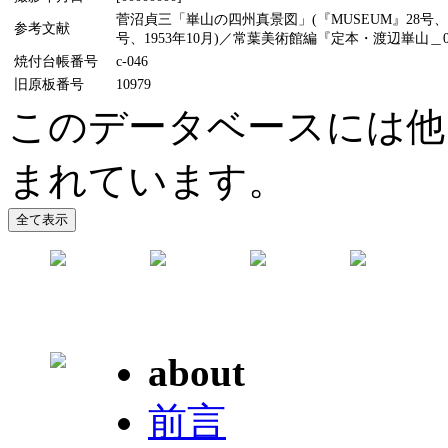
菅沼貞三「崋山の四州真景図」(『MUSEUM』28号、
参考文献
号、1953年10月)／常葉美術館編『定本・渡辺崋山＿0
焼付台帳番号
c-046
旧原板番号
10979
このデータベースには他
まれています。
about
前言