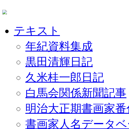
テキスト
年紀資料集成
黒田清輝日記
久米桂一郎日記
白馬会関係新聞記事
明治大正期書画家番
書画家人名データベ