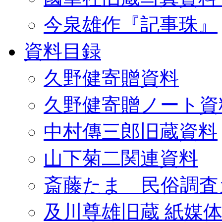
今泉雄作『記事珠』
資料目録
久野健寄贈資料
久野健寄贈ノート資
中村傳三郎旧蔵資料
山下菊二関連資料
斎藤たま 民俗調査
及川尊雄旧蔵 紙媒