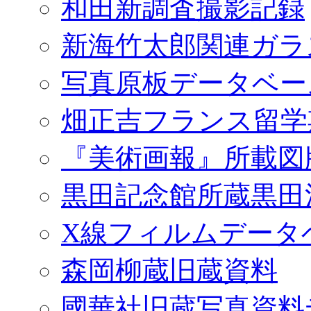
和田新調査撮影記録
新海竹太郎関連ガラ
写真原板データベー
畑正吉フランス留学
『美術画報』所載図
黒田記念館所蔵黒田
X線フィルムデータ
森岡柳蔵旧蔵資料
國華社旧蔵写真資料