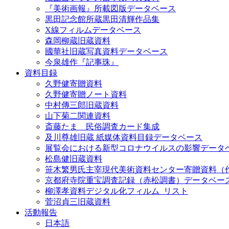
『美術画報』所載図版データベース
黒田記念館所蔵黒田清輝作品集
X線フィルムデータベース
森岡柳蔵旧蔵資料
國華社旧蔵写真資料データベース
今泉雄作『記事珠』
資料目録
久野健寄贈資料
久野健寄贈ノート資料
中村傳三郎旧蔵資料
山下菊二関連資料
斎藤たま 民俗調査カード集成
及川尊雄旧蔵 紙媒体資料目録データベース
展覧会における新型コロナウイルスの影響データ
松島健旧蔵資料
笹木繁男氏主宰現代美術資料センター寄贈資料（
京都府寺院重宝調査記録（赤松調書）データベー
柳澤孝資料デジタル化フィルム_リスト
菅沼貞三旧蔵資料
活動報告
日本語