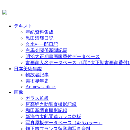
テキスト
年紀資料集成
黒田清輝日記
久米桂一郎日記
白馬会関係新聞記事
明治大正期書画家番付データベース
書画家人名データベース（明治大正期書画家番付
日本美術年鑑
物故者記事
美術界年史
Art news articles
画像
ガラス乾板
尾高鮮之助調査撮影記録
和田新調査撮影記録
新海竹太郎関連ガラス乾板
写真原板データベース（4×5カラー）
畑正吉フランス留学期写真資料