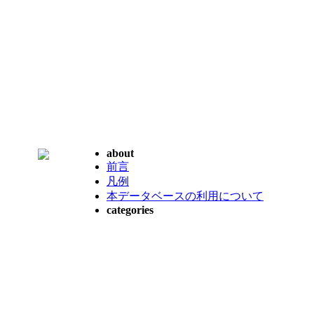
about
前言
凡例
本データベースの利用について
categories