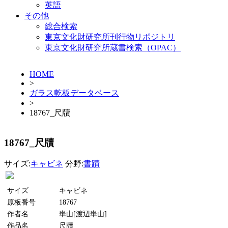
英語
その他
総合検索
東京文化財研究所刊行物リポジトリ
東京文化財研究所蔵書検索（OPAC）
HOME
>
ガラス乾板データベース
>
18767_尺牘
18767_尺牘
サイズ:
キャビネ
分野:
書蹟
サイズ
キャビネ
原板番号
18767
作者名
崋山[渡辺崋山]
作品名
尺牘