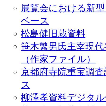
展覧会における新型
ベース
松島健旧蔵資料
笹木繁男氏主宰現代
（作家ファイル）
京都府寺院重宝調査
ス
柳澤孝資料デジタル