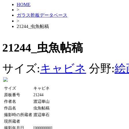
HOME
>
ガラス乾板データベース
>
21244_虫魚帖稿
21244_虫魚帖稿
サイズ:
キャビネ
分野:
絵
サイズ
キャビネ
原板番号
21244
作者名
渡辺崋山
作品名
虫魚帖稿
撮影時の所蔵者
渡辺崋石
現所蔵者
撮影年月日
[00000000]