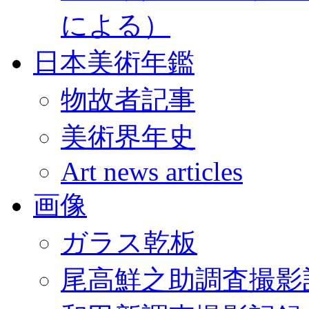
による）
日本美術年鑑
物故者記事
美術界年史
Art news articles
画像
ガラス乾板
尾高鮮之助調査撮影