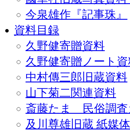
今泉雄作『記事珠』
資料目録
久野健寄贈資料
久野健寄贈ノート資
中村傳三郎旧蔵資料
山下菊二関連資料
斎藤たま 民俗調査
及川尊雄旧蔵 紙媒