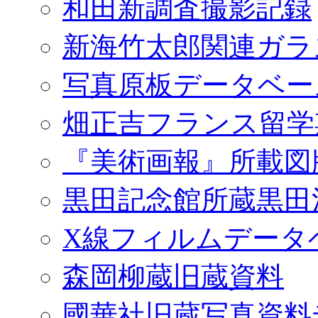
和田新調査撮影記録
新海竹太郎関連ガラ
写真原板データベー
畑正吉フランス留学
『美術画報』所載図
黒田記念館所蔵黒田
X線フィルムデータ
森岡柳蔵旧蔵資料
國華社旧蔵写真資料