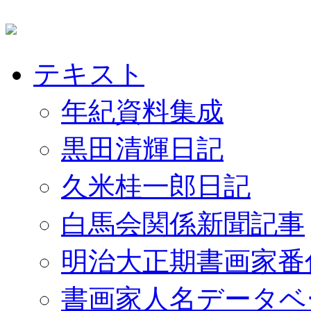
テキスト
年紀資料集成
黒田清輝日記
久米桂一郎日記
白馬会関係新聞記事
明治大正期書画家番
書画家人名データベ