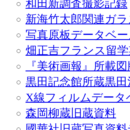
和田新調査撮影記録
新海竹太郎関連ガラ
写真原板データベー
畑正吉フランス留学
『美術画報』所載図
黒田記念館所蔵黒田
X線フィルムデータ
森岡柳蔵旧蔵資料
國華社旧蔵写真資料