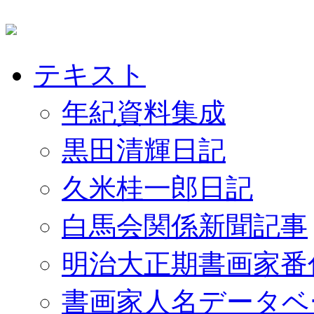
テキスト
年紀資料集成
黒田清輝日記
久米桂一郎日記
白馬会関係新聞記事
明治大正期書画家番
書画家人名データベ