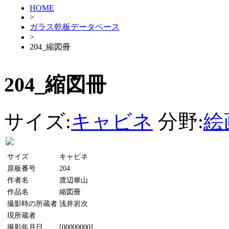
HOME
>
ガラス乾板データベース
>
204_縮図冊
204_縮図冊
サイズ:
キャビネ
分野:
絵
サイズ
キャビネ
原板番号
204
作者名
渡辺崋山
作品名
縮図冊
撮影時の所蔵者
浅井岩次
現所蔵者
撮影年月日
[00000000]