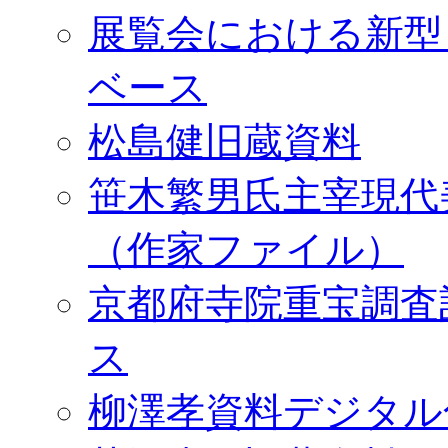
展覧会における新型
ベース
松島健旧蔵資料
笹木繁男氏主宰現代
（作家ファイル）
京都府寺院重宝調査
ス
柳澤孝資料デジタル