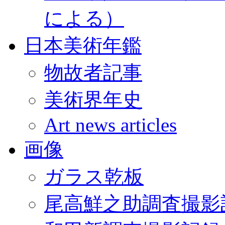
による）
日本美術年鑑
物故者記事
美術界年史
Art news articles
画像
ガラス乾板
尾高鮮之助調査撮影