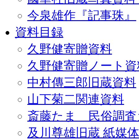
今泉雄作『記事珠』
資料目録
久野健寄贈資料
久野健寄贈ノート資
中村傳三郎旧蔵資料
山下菊二関連資料
斎藤たま 民俗調査
及川尊雄旧蔵 紙媒