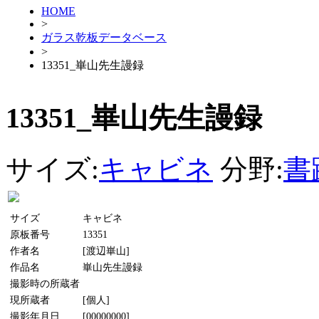
HOME
>
ガラス乾板データベース
>
13351_崋山先生謾録
13351_崋山先生謾録
サイズ:
キャビネ
分野:
書
サイズ
キャビネ
原板番号
13351
作者名
[渡辺崋山]
作品名
崋山先生謾録
撮影時の所蔵者
現所蔵者
[個人]
撮影年月日
[00000000]