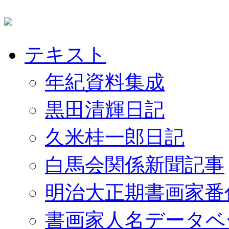
テキスト
年紀資料集成
黒田清輝日記
久米桂一郎日記
白馬会関係新聞記事
明治大正期書画家番
書画家人名データベ