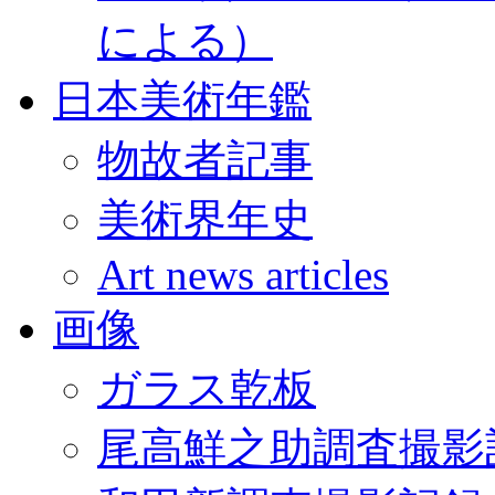
による）
日本美術年鑑
物故者記事
美術界年史
Art news articles
画像
ガラス乾板
尾高鮮之助調査撮影