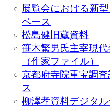
展覧会における新型
ベース
松島健旧蔵資料
笹木繁男氏主宰現代
（作家ファイル）
京都府寺院重宝調査
ス
柳澤孝資料デジタル