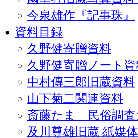
今泉雄作『記事珠』
資料目録
久野健寄贈資料
久野健寄贈ノート資
中村傳三郎旧蔵資料
山下菊二関連資料
斎藤たま 民俗調査
及川尊雄旧蔵 紙媒