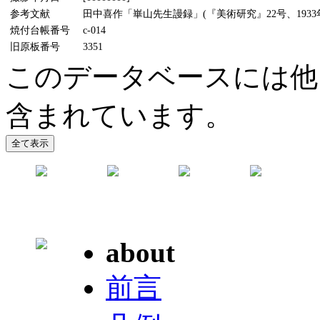
参考文献
田中喜作「崋山先生謾録」(『美術研究』22号、1933年
焼付台帳番号
c-014
旧原板番号
3351
このデータベースには他
含まれています。
about
前言