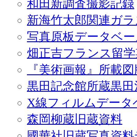
和田新調査撮影記録
新海竹太郎関連ガラ
写真原板データベー
畑正吉フランス留学
『美術画報』所載図
黒田記念館所蔵黒田
X線フィルムデータ
森岡柳蔵旧蔵資料
國華社旧蔵写真資料