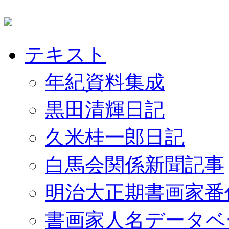
テキスト
年紀資料集成
黒田清輝日記
久米桂一郎日記
白馬会関係新聞記事
明治大正期書画家番
書画家人名データベ