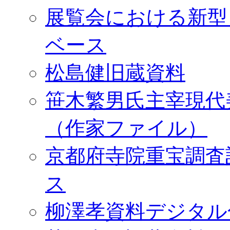
展覧会における新型
ベース
松島健旧蔵資料
笹木繁男氏主宰現代
（作家ファイル）
京都府寺院重宝調査
ス
柳澤孝資料デジタル