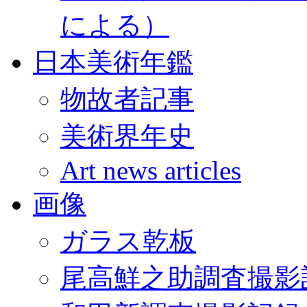
による）
日本美術年鑑
物故者記事
美術界年史
Art news articles
画像
ガラス乾板
尾高鮮之助調査撮影