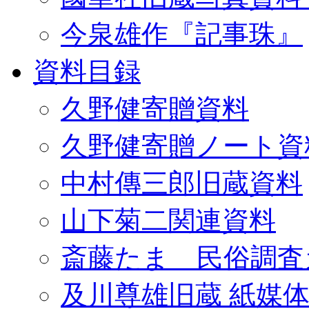
今泉雄作『記事珠』
資料目録
久野健寄贈資料
久野健寄贈ノート資
中村傳三郎旧蔵資料
山下菊二関連資料
斎藤たま 民俗調査
及川尊雄旧蔵 紙媒