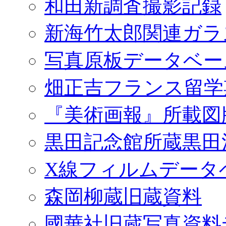
和田新調査撮影記録
新海竹太郎関連ガラ
写真原板データベー
畑正吉フランス留学
『美術画報』所載図
黒田記念館所蔵黒田
X線フィルムデータ
森岡柳蔵旧蔵資料
國華社旧蔵写真資料