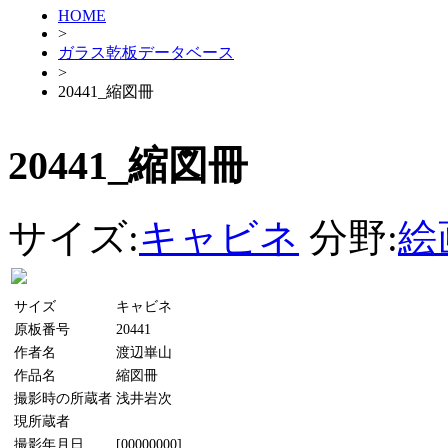
HOME
>
ガラス乾板データベース
>
20441_縮図冊
20441_縮図冊
サイズ:
キャビネ
分野:
絵
サイズ
キャビネ
原板番号
20441
作者名
渡辺崋山
作品名
縮図冊
撮影時の所蔵者
浅井岩次
現所蔵者
撮影年月日
[00000000]