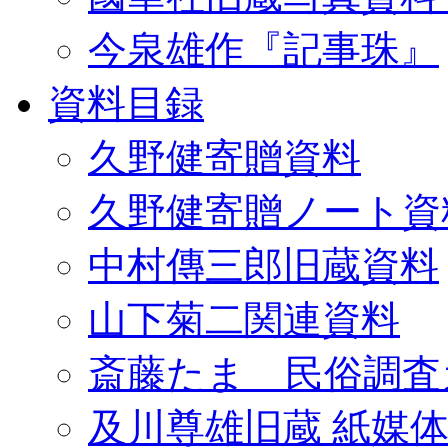
今泉雄作『記事珠』
資料目録
久野健寄贈資料
久野健寄贈ノート資
中村傳三郎旧蔵資料
山下菊二関連資料
斎藤たま 民俗調査
及川尊雄旧蔵 紙媒