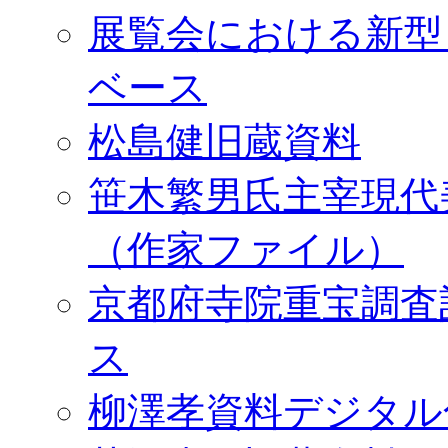
展覧会における新型
ベース
松島健旧蔵資料
笹木繁男氏主宰現代
（作家ファイル）
京都府寺院重宝調査
ス
柳澤孝資料デジタル