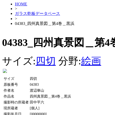
HOME
>
ガラス乾板データベース
>
04383_四州真景図＿第4巻＿黒浜
04383_四州真景図＿第
サイズ:
四切
分野:
絵画
サイズ
四切
原板番号
04383
作者名
渡辺崋山
作品名
四州真景図＿第4巻＿黒浜
撮影時の所蔵者
田中平六
現所蔵者
[個人]
撮影年月日
[00000000]