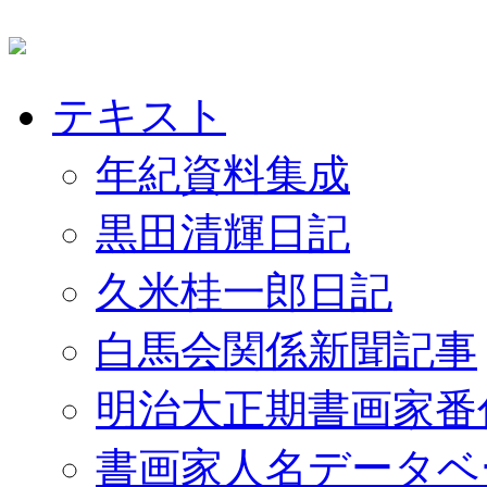
テキスト
年紀資料集成
黒田清輝日記
久米桂一郎日記
白馬会関係新聞記事
明治大正期書画家番
書画家人名データベ