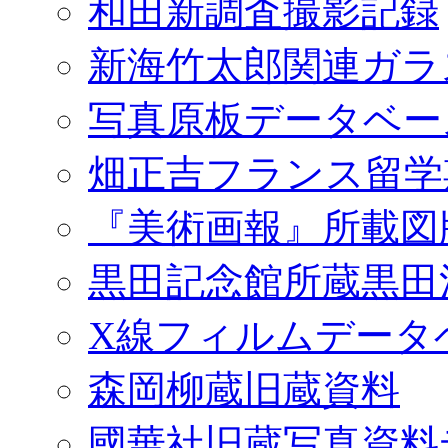
和田新調査撮影記録
新海竹太郎関連ガラ
写真原板データベー
畑正吉フランス留学
『美術画報』所載図
黒田記念館所蔵黒田
X線フィルムデータ
森岡柳蔵旧蔵資料
國華社旧蔵写真資料