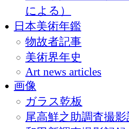
による）
日本美術年鑑
物故者記事
美術界年史
Art news articles
画像
ガラス乾板
尾高鮮之助調査撮影