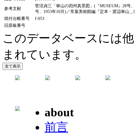
菅沼貞三「崋山の四州真景図」(『MUSEUM』28号、
参考文献
号、1953年10月)／常葉美術館編『定本・渡辺崋山＿0
焼付台帳番号
f-053
旧原板番号
このデータベースには他
まれています。
about
前言