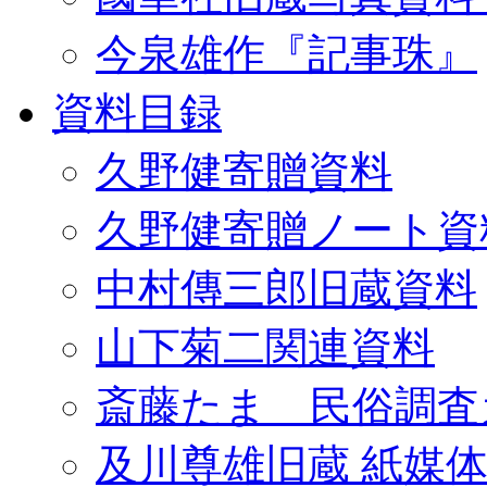
今泉雄作『記事珠』
資料目録
久野健寄贈資料
久野健寄贈ノート資
中村傳三郎旧蔵資料
山下菊二関連資料
斎藤たま 民俗調査
及川尊雄旧蔵 紙媒