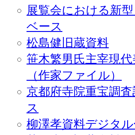
展覧会における新型
ベース
松島健旧蔵資料
笹木繁男氏主宰現代
（作家ファイル）
京都府寺院重宝調査
ス
柳澤孝資料デジタル