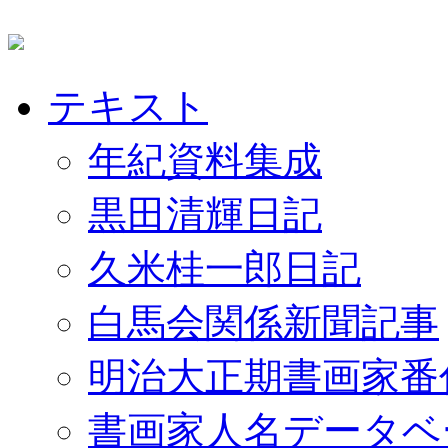
テキスト
年紀資料集成
黒田清輝日記
久米桂一郎日記
白馬会関係新聞記事
明治大正期書画家番
書画家人名データベ