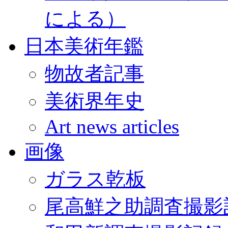
による）
日本美術年鑑
物故者記事
美術界年史
Art news articles
画像
ガラス乾板
尾高鮮之助調査撮影