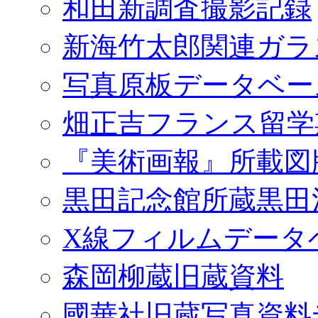
和田新調査撮影記録
新海竹太郎関連ガラ
写真原板データベー
畑正吉フランス留学
『美術画報』所載図
黒田記念館所蔵黒田
X線フィルムデータ
森岡柳蔵旧蔵資料
國華社旧蔵写真資料