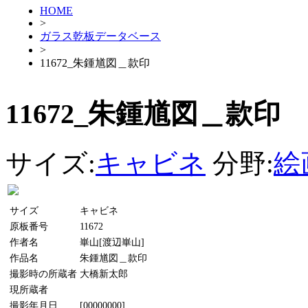
HOME
>
ガラス乾板データベース
>
11672_朱鍾馗図＿款印
11672_朱鍾馗図＿款印
サイズ:
キャビネ
分野:
絵
サイズ
キャビネ
原板番号
11672
作者名
崋山[渡辺崋山]
作品名
朱鍾馗図＿款印
撮影時の所蔵者
大橋新太郎
現所蔵者
撮影年月日
[00000000]