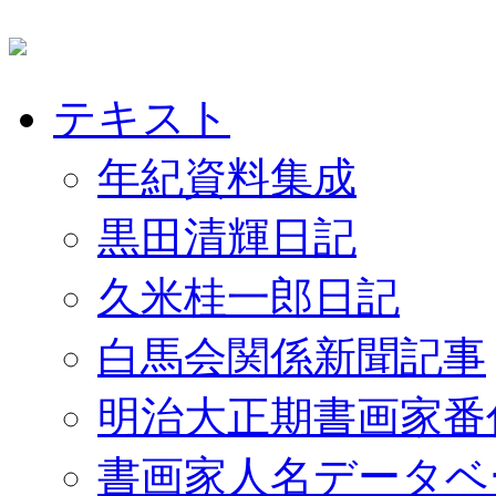
テキスト
年紀資料集成
黒田清輝日記
久米桂一郎日記
白馬会関係新聞記事
明治大正期書画家番
書画家人名データベ