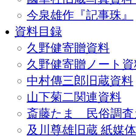
今泉雄作『記事珠』
資料目録
久野健寄贈資料
久野健寄贈ノート資
中村傳三郎旧蔵資料
山下菊二関連資料
斎藤たま 民俗調査
及川尊雄旧蔵 紙媒