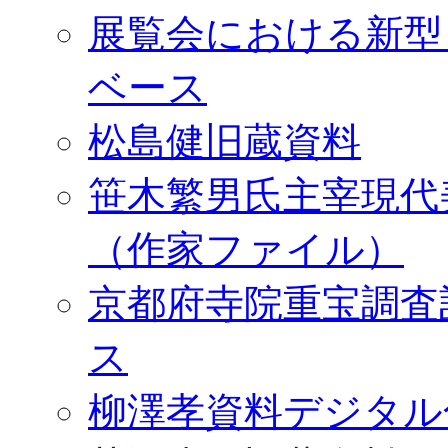
展覧会における新型
ベース
松島健旧蔵資料
笹木繁男氏主宰現代
（作家ファイル）
京都府寺院重宝調査
ス
柳澤孝資料デジタル