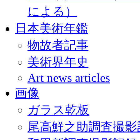
による）
日本美術年鑑
物故者記事
美術界年史
Art news articles
画像
ガラス乾板
尾高鮮之助調査撮影