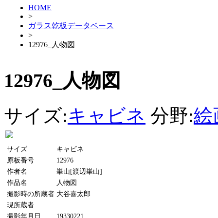
HOME
>
ガラス乾板データベース
>
12976_人物図
12976_人物図
サイズ:
キャビネ
分野:
絵
サイズ
キャビネ
原板番号
12976
作者名
崋山[渡辺崋山]
作品名
人物図
撮影時の所蔵者
大谷喜太郎
現所蔵者
撮影年月日
19330221