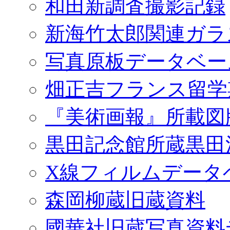
和田新調査撮影記録
新海竹太郎関連ガラ
写真原板データベー
畑正吉フランス留学
『美術画報』所載図
黒田記念館所蔵黒田
X線フィルムデータ
森岡柳蔵旧蔵資料
國華社旧蔵写真資料