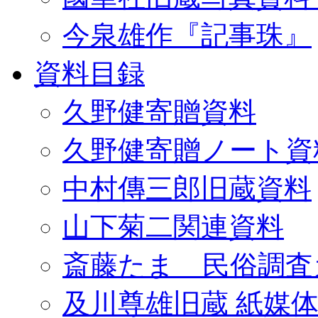
今泉雄作『記事珠』
資料目録
久野健寄贈資料
久野健寄贈ノート資
中村傳三郎旧蔵資料
山下菊二関連資料
斎藤たま 民俗調査
及川尊雄旧蔵 紙媒