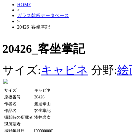
HOME
>
ガラス乾板データベース
>
20426_客坐掌記
20426_客坐掌記
サイズ:
キャビネ
分野:
絵
サイズ
キャビネ
原板番号
20426
作者名
渡辺崋山
作品名
客坐掌記
撮影時の所蔵者
浅井岩次
現所蔵者
撮影年月日
[00000000]