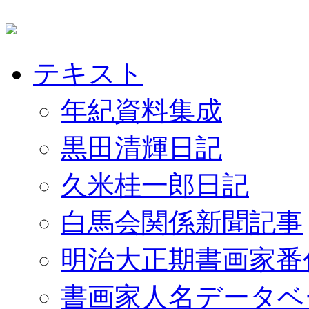
テキスト
年紀資料集成
黒田清輝日記
久米桂一郎日記
白馬会関係新聞記事
明治大正期書画家番
書画家人名データベ