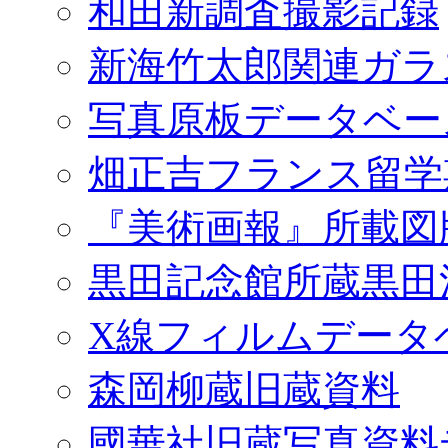
和田新調査撮影記録
新海竹太郎関連ガラ
写真原板データベー
畑正吉フランス留学
『美術画報』所載図
黒田記念館所蔵黒田
X線フィルムデータ
森岡柳蔵旧蔵資料
國華社旧蔵写真資料