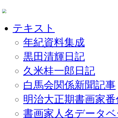
テキスト
年紀資料集成
黒田清輝日記
久米桂一郎日記
白馬会関係新聞記事
明治大正期書画家番
書画家人名データベ