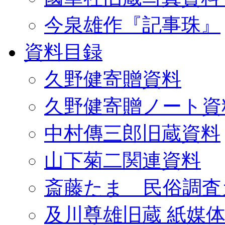
今泉雄作『記事珠』
資料目録
久野健寄贈資料
久野健寄贈ノート資
中村傳三郎旧蔵資料
山下菊二関連資料
斎藤たま 民俗調査
及川尊雄旧蔵 紙媒