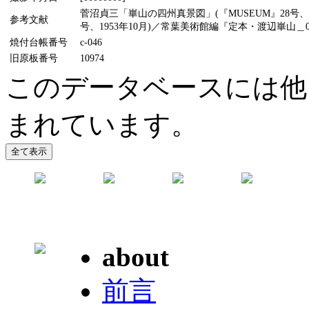
菅沼貞三「崋山の四州真景図」(『MUSEUM』28号、
参考文献
号、1953年10月)／常葉美術館編『定本・渡辺崋山＿0
焼付台帳番号
c-046
旧原板番号
10974
このデータベースには他
まれています。
about
前言