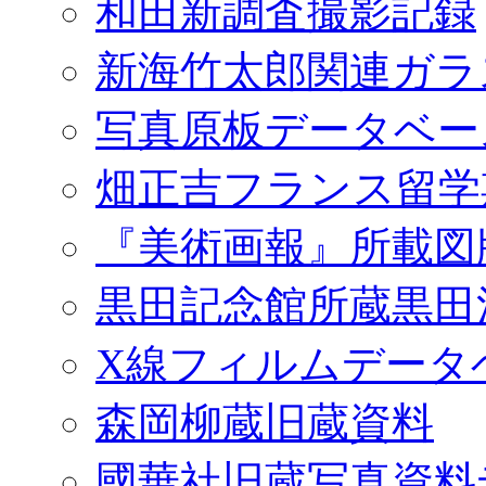
和田新調査撮影記録
新海竹太郎関連ガラ
写真原板データベー
畑正吉フランス留学
『美術画報』所載図
黒田記念館所蔵黒田
X線フィルムデータ
森岡柳蔵旧蔵資料
國華社旧蔵写真資料