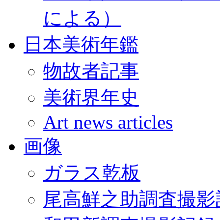
による）
日本美術年鑑
物故者記事
美術界年史
Art news articles
画像
ガラス乾板
尾高鮮之助調査撮影