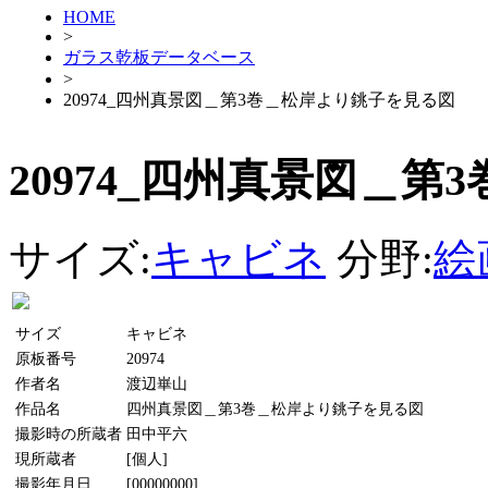
HOME
>
ガラス乾板データベース
>
20974_四州真景図＿第3巻＿松岸より銚子を見る図
20974_四州真景図＿
サイズ:
キャビネ
分野:
絵
サイズ
キャビネ
原板番号
20974
作者名
渡辺崋山
作品名
四州真景図＿第3巻＿松岸より銚子を見る図
撮影時の所蔵者
田中平六
現所蔵者
[個人]
撮影年月日
[00000000]