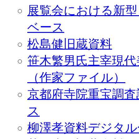
展覧会における新型
ベース
松島健旧蔵資料
笹木繁男氏主宰現代
（作家ファイル）
京都府寺院重宝調査
ス
柳澤孝資料デジタル