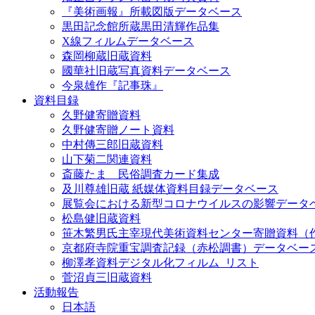
『美術画報』所載図版データベース
黒田記念館所蔵黒田清輝作品集
X線フィルムデータベース
森岡柳蔵旧蔵資料
國華社旧蔵写真資料データベース
今泉雄作『記事珠』
資料目録
久野健寄贈資料
久野健寄贈ノート資料
中村傳三郎旧蔵資料
山下菊二関連資料
斎藤たま 民俗調査カード集成
及川尊雄旧蔵 紙媒体資料目録データベース
展覧会における新型コロナウイルスの影響データ
松島健旧蔵資料
笹木繁男氏主宰現代美術資料センター寄贈資料（
京都府寺院重宝調査記録（赤松調書）データベー
柳澤孝資料デジタル化フィルム_リスト
菅沼貞三旧蔵資料
活動報告
日本語