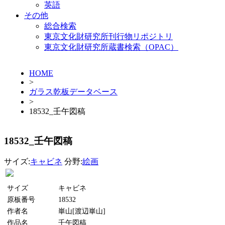
英語
その他
総合検索
東京文化財研究所刊行物リポジトリ
東京文化財研究所蔵書検索（OPAC）
HOME
>
ガラス乾板データベース
>
18532_壬午図稿
18532_壬午図稿
サイズ:
キャビネ
分野:
絵画
サイズ
キャビネ
原板番号
18532
作者名
崋山[渡辺崋山]
作品名
壬午図稿