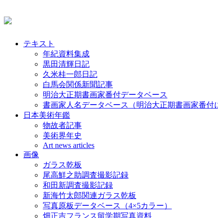
テキスト
年紀資料集成
黒田清輝日記
久米桂一郎日記
白馬会関係新聞記事
明治大正期書画家番付データベース
書画家人名データベース（明治大正期書画家番付
日本美術年鑑
物故者記事
美術界年史
Art news articles
画像
ガラス乾板
尾高鮮之助調査撮影記録
和田新調査撮影記録
新海竹太郎関連ガラス乾板
写真原板データベース（4×5カラー）
畑正吉フランス留学期写真資料