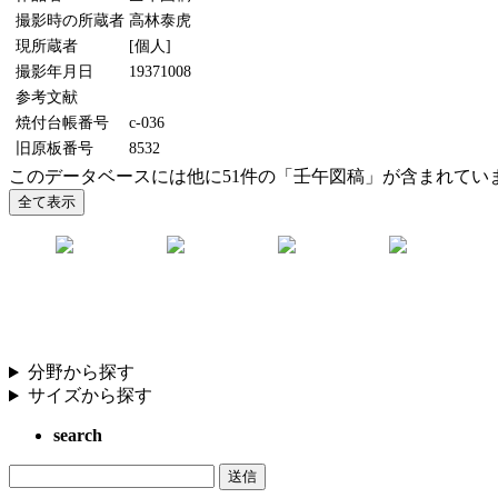
撮影時の所蔵者
高林泰虎
現所蔵者
[個人]
撮影年月日
19371008
参考文献
焼付台帳番号
c-036
旧原板番号
8532
このデータベースには他に51件の「壬午図稿」が含まれてい
分野から探す
サイズから探す
search