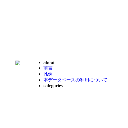
about
前言
凡例
本データベースの利用について
categories