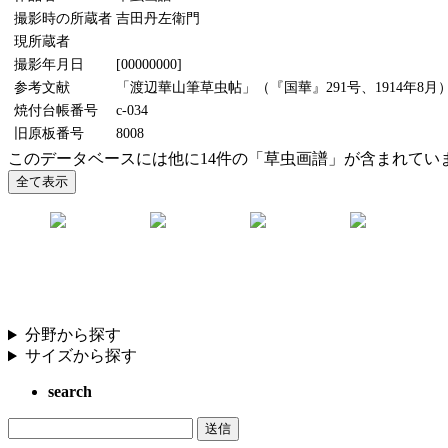
撮影時の所蔵者
吉田丹左衛門
現所蔵者
撮影年月日
[00000000]
参考文献
「渡辺華山筆草虫帖」（『国華』291号、1914年8月
焼付台帳番号
c-034
旧原板番号
8008
このデータベースには他に14件の「草虫画譜」が含まれてい
分野から探す
サイズから探す
search