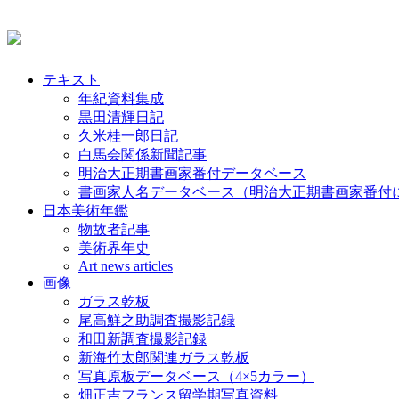
テキスト
年紀資料集成
黒田清輝日記
久米桂一郎日記
白馬会関係新聞記事
明治大正期書画家番付データベース
書画家人名データベース（明治大正期書画家番付
日本美術年鑑
物故者記事
美術界年史
Art news articles
画像
ガラス乾板
尾高鮮之助調査撮影記録
和田新調査撮影記録
新海竹太郎関連ガラス乾板
写真原板データベース（4×5カラー）
畑正吉フランス留学期写真資料