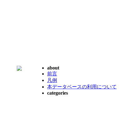
about
前言
凡例
本データベースの利用について
categories