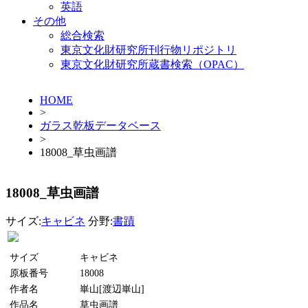
英語
その他
総合検索
東京文化財研究所刊行物リポジトリ
東京文化財研究所蔵書検索（OPAC）
HOME
>
ガラス乾板データベース
>
18008_草虫画譜
18008_草虫画譜
サイズ:
キャビネ
分野:
書蹟
サイズ
キャビネ
原板番号
18008
作者名
崋山[渡辺崋山]
作品名
草虫画譜