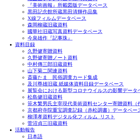
『美術画報』所載図版データベース
黒田記念館所蔵黒田清輝作品集
X線フィルムデータベース
森岡柳蔵旧蔵資料
國華社旧蔵写真資料データベース
今泉雄作『記事珠』
資料目録
久野健寄贈資料
久野健寄贈ノート資料
中村傳三郎旧蔵資料
山下菊二関連資料
斎藤たま 民俗調査カード集成
及川尊雄旧蔵 紙媒体資料目録データベース
展覧会における新型コロナウイルスの影響データ
松島健旧蔵資料
笹木繁男氏主宰現代美術資料センター寄贈資料（
京都府寺院重宝調査記録（赤松調書）データベー
柳澤孝資料デジタル化フィルム_リスト
菅沼貞三旧蔵資料
活動報告
日本語