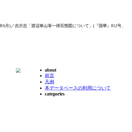
56年6月)／吉沢忠「渡辺崋山筆一掃百態図について」(『国華』812号、
about
前言
凡例
本データベースの利用について
categories