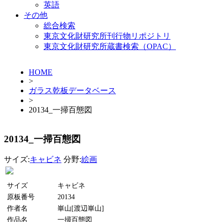
英語
その他
総合検索
東京文化財研究所刊行物リポジトリ
東京文化財研究所蔵書検索（OPAC）
HOME
>
ガラス乾板データベース
>
20134_一掃百態図
20134_一掃百態図
サイズ:
キャビネ
分野:
絵画
サイズ
キャビネ
原板番号
20134
作者名
崋山[渡辺崋山]
作品名
一掃百態図