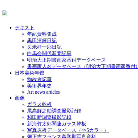
テキスト
年紀資料集成
黒田清輝日記
久米桂一郎日記
白馬会関係新聞記事
明治大正期書画家番付データベース
書画家人名データベース（明治大正期書画家番付
日本美術年鑑
物故者記事
美術界年史
Art news articles
画像
ガラス乾板
尾高鮮之助調査撮影記録
和田新調査撮影記録
新海竹太郎関連ガラス乾板
写真原板データベース（4×5カラー）
畑正吉フランス留学期写真資料