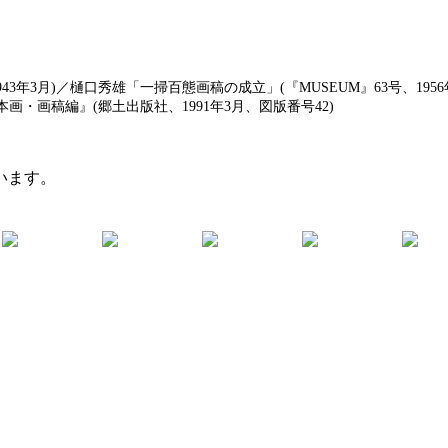
43年3月)／樋口秀雄「一掃百態画稿の成立」(『MUSEUM』63号、19
本画・画稿編』(郷土出版社、1991年3月、図版番号42)
います。