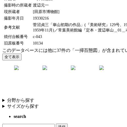
撮影時の所蔵者
渡辺元一
現所蔵者
[田原市博物館]
撮影年月日
19330216
菅沼貞三「崋山初期の作品」(『美術研究』129号、19
参考文献
1959年11月)／常葉美術館編『定本・渡辺崋山＿01＿
焼付台帳番号
c-043
旧原板番号
10134
このデータベースには他に37件の「一掃百態図」が含まれて
分野から探す
サイズから探す
search