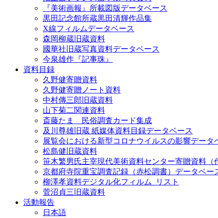
『美術画報』所載図版データベース
黒田記念館所蔵黒田清輝作品集
X線フィルムデータベース
森岡柳蔵旧蔵資料
國華社旧蔵写真資料データベース
今泉雄作『記事珠』
資料目録
久野健寄贈資料
久野健寄贈ノート資料
中村傳三郎旧蔵資料
山下菊二関連資料
斎藤たま 民俗調査カード集成
及川尊雄旧蔵 紙媒体資料目録データベース
展覧会における新型コロナウイルスの影響データ
松島健旧蔵資料
笹木繁男氏主宰現代美術資料センター寄贈資料（
京都府寺院重宝調査記録（赤松調書）データベー
柳澤孝資料デジタル化フィルム_リスト
菅沼貞三旧蔵資料
活動報告
日本語