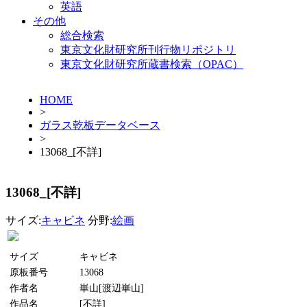
英語
その他
総合検索
東京文化財研究所刊行物リポジトリ
東京文化財研究所蔵書検索（OPAC）
HOME
>
ガラス乾板データベース
>
13068_[不詳]
13068_[不詳]
サイズ:
キャビネ
分野:
絵画
サイズ
キャビネ
原板番号
13068
作者名
崋山[渡辺崋山]
作品名
[不詳]