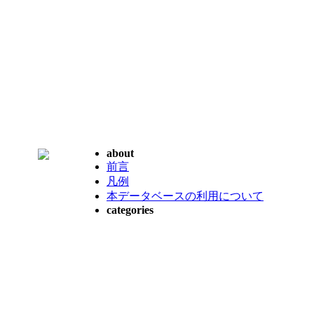
about
前言
凡例
本データベースの利用について
categories