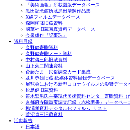
『美術画報』所載図版データベース
黒田記念館所蔵黒田清輝作品集
X線フィルムデータベース
森岡柳蔵旧蔵資料
國華社旧蔵写真資料データベース
今泉雄作『記事珠』
資料目録
久野健寄贈資料
久野健寄贈ノート資料
中村傳三郎旧蔵資料
山下菊二関連資料
斎藤たま 民俗調査カード集成
及川尊雄旧蔵 紙媒体資料目録データベース
展覧会における新型コロナウイルスの影響データ
松島健旧蔵資料
笹木繁男氏主宰現代美術資料センター寄贈資料（
京都府寺院重宝調査記録（赤松調書）データベー
柳澤孝資料デジタル化フィルム_リスト
菅沼貞三旧蔵資料
活動報告
日本語