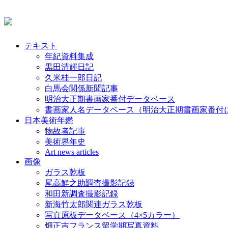
テキスト
年紀資料集成
黒田清輝日記
久米桂一郎日記
白馬会関係新聞記事
明治大正期書画家番付データベース
書画家人名データベース（明治大正期書画家番付
日本美術年鑑
物故者記事
美術界年史
Art news articles
画像
ガラス乾板
尾高鮮之助調査撮影記録
和田新調査撮影記録
新海竹太郎関連ガラス乾板
写真原板データベース（4×5カラー）
畑正吉フランス留学期写真資料