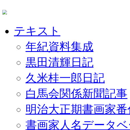
テキスト
年紀資料集成
黒田清輝日記
久米桂一郎日記
白馬会関係新聞記事
明治大正期書画家番
書画家人名データベ