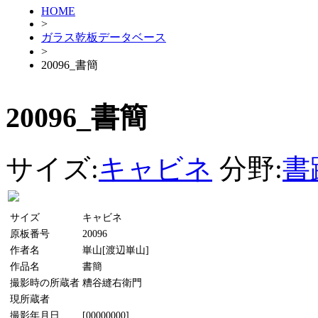
HOME
>
ガラス乾板データベース
>
20096_書簡
20096_書簡
サイズ:
キャビネ
分野:
書
サイズ
キャビネ
原板番号
20096
作者名
崋山[渡辺崋山]
作品名
書簡
撮影時の所蔵者
糟谷縫右衛門
現所蔵者
撮影年月日
[00000000]