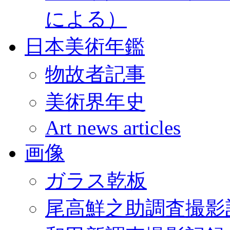
による）
日本美術年鑑
物故者記事
美術界年史
Art news articles
画像
ガラス乾板
尾高鮮之助調査撮影