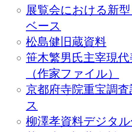
展覧会における新型
ベース
松島健旧蔵資料
笹木繁男氏主宰現代
（作家ファイル）
京都府寺院重宝調査
ス
柳澤孝資料デジタル