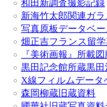
和田新調査撮影記録
新海竹太郎関連ガラ
写真原板データベー
畑正吉フランス留学
『美術画報』所載図
黒田記念館所蔵黒田
X線フィルムデータ
森岡柳蔵旧蔵資料
國華社旧蔵写真資料