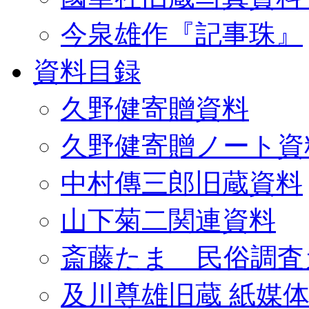
今泉雄作『記事珠』
資料目録
久野健寄贈資料
久野健寄贈ノート資
中村傳三郎旧蔵資料
山下菊二関連資料
斎藤たま 民俗調査
及川尊雄旧蔵 紙媒