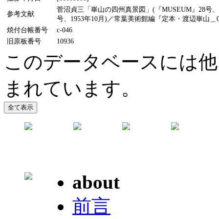
菅沼貞三「崋山の四州真景図」(『MUSEUM』28号、
参考文献
号、1953年10月)／常葉美術館編『定本・渡辺崋山＿0
焼付台帳番号
c-046
旧原板番号
10936
このデータベースには他
まれています。
about
前言