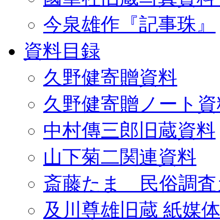
今泉雄作『記事珠』
資料目録
久野健寄贈資料
久野健寄贈ノート資
中村傳三郎旧蔵資料
山下菊二関連資料
斎藤たま 民俗調査
及川尊雄旧蔵 紙媒