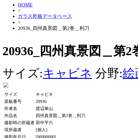
HOME
>
ガラス乾板データベース
>
20936_四州真景図＿第2巻＿利刀
20936_四州真景図＿第
サイズ:
キャビネ
分野:
絵
サイズ
キャビネ
原板番号
20936
作者名
渡辺崋山
作品名
四州真景図＿第2巻＿利刀
撮影時の所蔵者
田中平六
現所蔵者
[個人]
撮影年月日
[00000000]