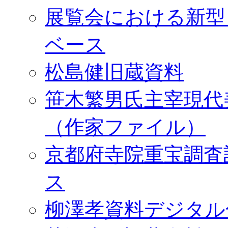
展覧会における新型
ベース
松島健旧蔵資料
笹木繁男氏主宰現代
（作家ファイル）
京都府寺院重宝調査
ス
柳澤孝資料デジタル