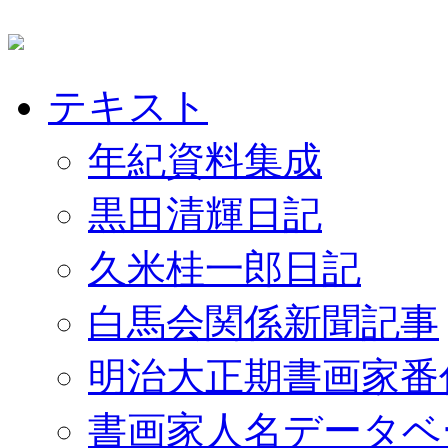
テキスト
年紀資料集成
黒田清輝日記
久米桂一郎日記
白馬会関係新聞記事
明治大正期書画家番
書画家人名データベ