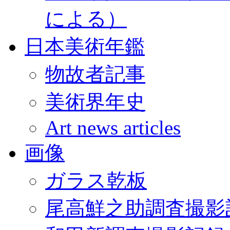
による）
日本美術年鑑
物故者記事
美術界年史
Art news articles
画像
ガラス乾板
尾高鮮之助調査撮影