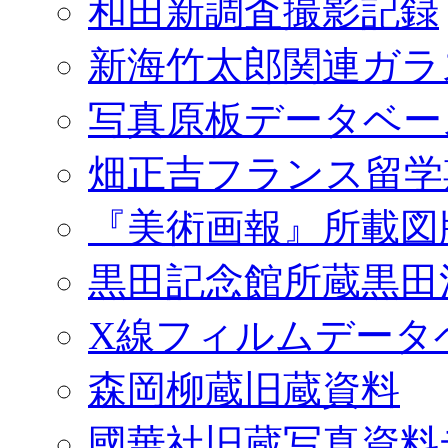
和田新調査撮影記録
新海竹太郎関連ガラ
写真原板データベー
畑正吉フランス留学
『美術画報』所載図
黒田記念館所蔵黒田
X線フィルムデータ
森岡柳蔵旧蔵資料
國華社旧蔵写真資料