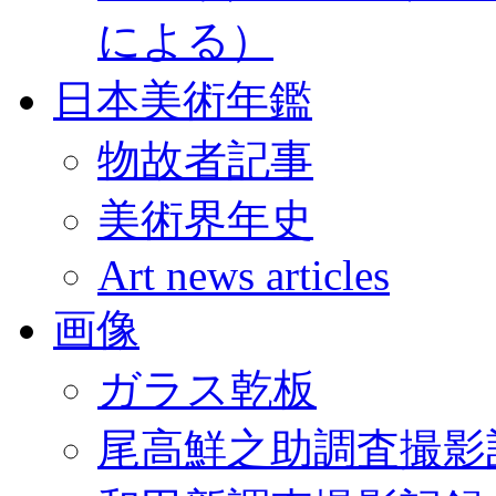
による）
日本美術年鑑
物故者記事
美術界年史
Art news articles
画像
ガラス乾板
尾高鮮之助調査撮影