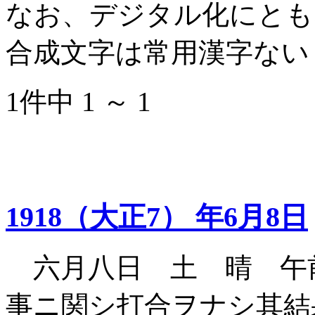
なお、デジタル化にとも
合成文字は常用漢字ない
1件中 1 ～ 1
1918（大正7） 年6月8日
六月八日 土 晴 午
事ニ関シ打合ヲナシ其結