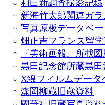
和田新調査撮影記録
新海竹太郎関連ガラ
写真原板データベー
畑正吉フランス留学
『美術画報』所載図
黒田記念館所蔵黒田
X線フィルムデータ
森岡柳蔵旧蔵資料
國華社旧蔵写真資料