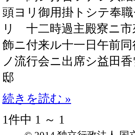
頭ヨリ御用掛トシテ奉職
リ 十二時過主殿寮ニ市
飾ニ付来ル十一日午前同
ノ流行会ニ出席シ益田香
邸
続きを読む »
1件中 1 ～ 1