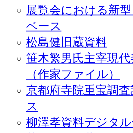
展覧会における新型
ベース
松島健旧蔵資料
笹木繁男氏主宰現代
（作家ファイル）
京都府寺院重宝調査
ス
柳澤孝資料デジタル