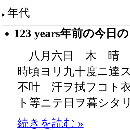
年代
123 years年前の今日
八月六日 木 晴 
時頃ヨリ九十度ニ達
不叶 汗ヲ拭フコト
ト等ニテ日ヲ暮シタ
続きを読む »