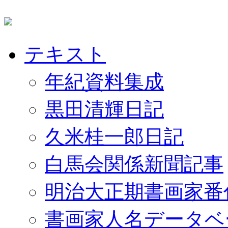
テキスト
年紀資料集成
黒田清輝日記
久米桂一郎日記
白馬会関係新聞記事
明治大正期書画家番
書画家人名データベ