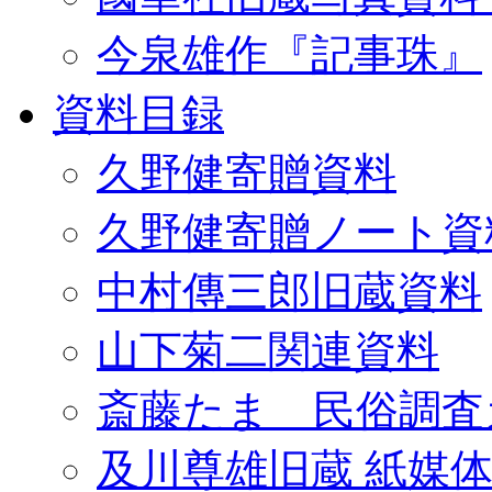
今泉雄作『記事珠』
資料目録
久野健寄贈資料
久野健寄贈ノート資
中村傳三郎旧蔵資料
山下菊二関連資料
斎藤たま 民俗調査
及川尊雄旧蔵 紙媒