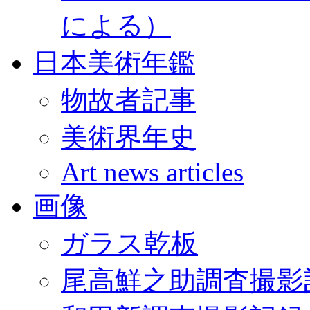
による）
日本美術年鑑
物故者記事
美術界年史
Art news articles
画像
ガラス乾板
尾高鮮之助調査撮影