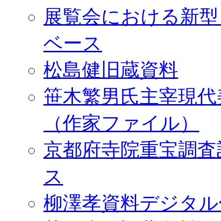
展覧会における新型
ベース
松島健旧蔵資料
笹木繁男氏主宰現代
（作家ファイル）
京都府寺院重宝調査
ス
柳澤孝資料デジタル