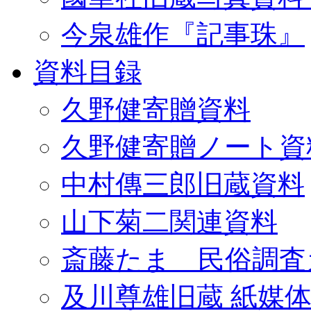
今泉雄作『記事珠』
資料目録
久野健寄贈資料
久野健寄贈ノート資
中村傳三郎旧蔵資料
山下菊二関連資料
斎藤たま 民俗調査
及川尊雄旧蔵 紙媒