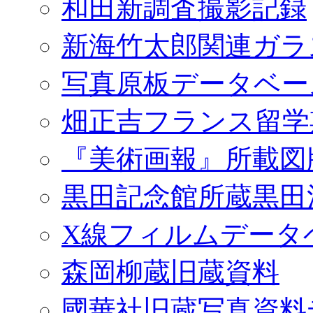
和田新調査撮影記録
新海竹太郎関連ガラ
写真原板データベー
畑正吉フランス留学
『美術画報』所載図
黒田記念館所蔵黒田
X線フィルムデータ
森岡柳蔵旧蔵資料
國華社旧蔵写真資料