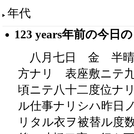
年代
123 years年前の今日
八月七日 金 半晴
方ナリ 表座敷ニテ
頃ニテ八十二度位ナ
ル仕事ナリシハ昨日
リタル衣ヲ被替ル度