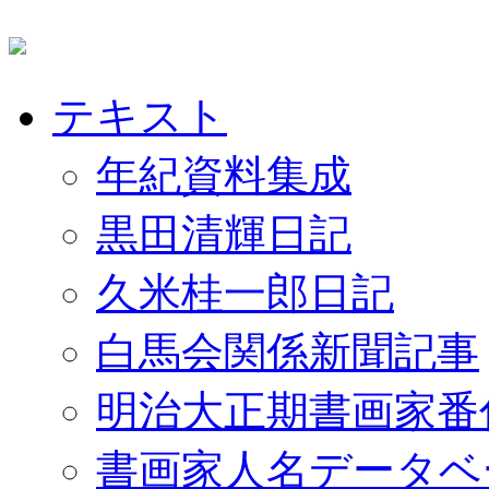
テキスト
年紀資料集成
黒田清輝日記
久米桂一郎日記
白馬会関係新聞記事
明治大正期書画家番
書画家人名データベ