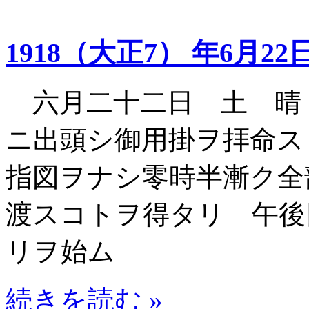
1918（大正7） 年6月22
六月二十二日 土 晴
ニ出頭シ御用掛ヲ拝命ス
指図ヲナシ零時半漸ク全
渡スコトヲ得タリ 午後
リヲ始ム
続きを読む »