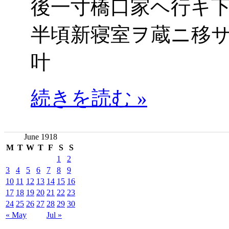
後一寸橋口家ヘ行キ
半頃新寝室ヲ蔵ニ移
叶
続きを読む »
June 1918
M
T
W
T
F
S
S
1
2
3
4
5
6
7
8
9
10
11
12
13
14
15
16
17
18
19
20
21
22
23
24
25
26
27
28
29
30
« May
Jul »